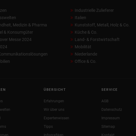
nzen
Industrielle Zulieferer
sswelten
Italien
dheit, Medizin & Pharma
Kunststoff, Metall, Holz & Co.
el & Konsumgüter
Küche & Co.
over Messe 2024
Land- & Forstwirtschaft
2024
Mobilität
 Kommunikationslösungen
Niederlande
ilien
Office & Co.
KEN
ÜBERSICHT
SERVICE
ws
Erfahrungen
AGB
welten
Wir über uns
Datenschutz
l
Expertenwissen
Impressum
oms
Tipps
Sitemap
ehmen
Infografiken
Kontakt