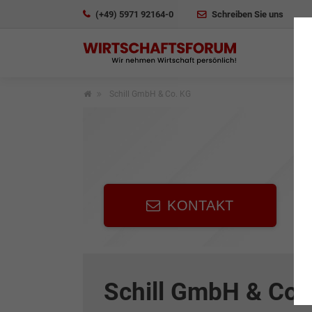
(+49) 5971 92164-0
Schreiben Sie uns
Schill GmbH & Co. KG
KONTAKT
Schill GmbH & Co.