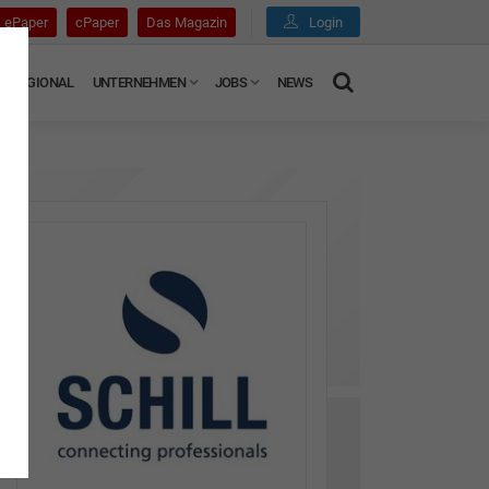
ePaper
cPaper
Das Magazin
Login
REGIONAL
UNTERNEHMEN
JOBS
NEWS