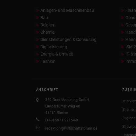
Anlagen- und Maschinenbau
Fina
Bau
Genu
Belgien
Gesun
Chemie
Hand
Dienstleistungen & Consulting
Hann
Digitalisierung
ISM 
Energie & Umwelt
IT- &
Fashion
Immob
ANSCHRIFT
RUBRI
360 Grad Marketing GmbH
Intervie
Landersumer Weg 40
Themen
48431 Rheine
Regiona
(+49) 5971 92164-0
Showro
redaktion@wirtschaftsforum.de
Untern