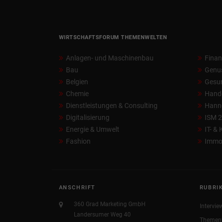
WIRTSCHAFTSFORUM THEMENWELTEN
Anlagen- und Maschinenbau
Fina
Bau
Genu
Belgien
Gesun
Chemie
Hand
Dienstleistungen & Consulting
Hann
Digitalisierung
ISM 
Energie & Umwelt
IT- &
Fashion
Immob
ANSCHRIFT
RUBRI
360 Grad Marketing GmbH
Intervie
Landersumer Weg 40
Themen