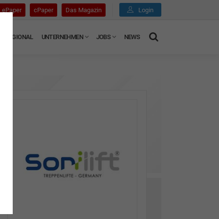
ePaper
cPaper
Das Magazin
Login
REGIONAL
UNTERNEHMEN
JOBS
NEWS