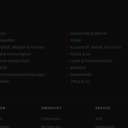
nzen
Industrielle Zulieferer
sswelten
Italien
dheit, Medizin & Pharma
Kunststoff, Metall, Holz & Co.
el & Konsumgüter
Küche & Co.
over Messe 2024
Land- & Forstwirtschaft
2024
Mobilität
 Kommunikationslösungen
Niederlande
ilien
Office & Co.
KEN
ÜBERSICHT
SERVICE
ws
Erfahrungen
AGB
welten
Wir über uns
Datenschutz