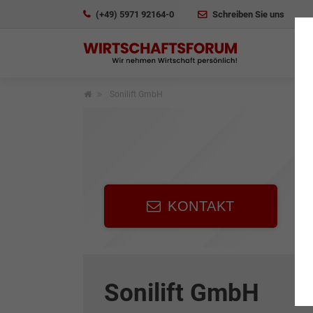
(+49) 5971 92164-0
Schreiben Sie uns
Sonilift GmbH
KONTAKT
Sonilift GmbH