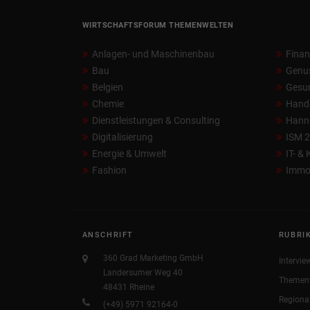
WIRTSCHAFTSFORUM THEMENWELTEN
Anlagen- und Maschinenbau
Fina
Bau
Genu
Belgien
Gesun
Chemie
Hand
Dienstleistungen & Consulting
Hann
Digitalisierung
ISM 
Energie & Umwelt
IT- &
Fashion
Immob
ANSCHRIFT
RUBRI
360 Grad Marketing GmbH
Intervie
Landersumer Weg 40
Themen
48431 Rheine
Regiona
(+49) 5971 92164-0