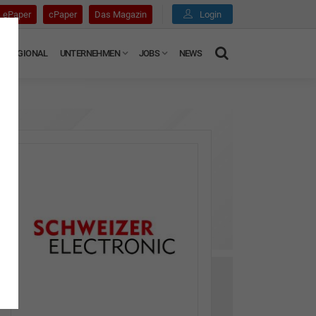
ePaper
cPaper
Das Magazin
Login
REGIONAL
UNTERNEHMEN
JOBS
NEWS