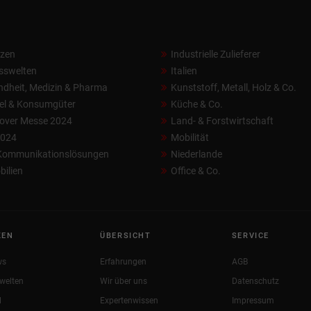
nzen
Industrielle Zulieferer
sswelten
Italien
dheit, Medizin & Pharma
Kunststoff, Metall, Holz & Co.
el & Konsumgüter
Küche & Co.
over Messe 2024
Land- & Forstwirtschaft
2024
Mobilität
 Kommunikationslösungen
Niederlande
ilien
Office & Co.
KEN
ÜBERSICHT
SERVICE
ws
Erfahrungen
AGB
welten
Wir über uns
Datenschutz
l
Expertenwissen
Impressum