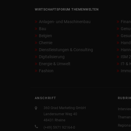
WIRTSCHAFTSFORUM THEMENWELTEN
Anlagen- und Maschinenbau
Fina
Bau
Genu
Belgien
Gesun
Chemie
Hand
Dienstleistungen & Consulting
Hann
Digitalisierung
ISM 
Energie & Umwelt
IT- &
Fashion
Immob
ANSCHRIFT
RUBRI
360 Grad Marketing GmbH
Intervie
Landersumer Weg 40
Themen
48431 Rheine
Regiona
(+49) 5971 92164-0