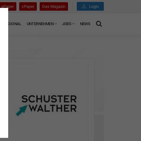
ePaper
cPaper
Das Magazin
Login
REGIONAL
UNTERNEHMEN
JOBS
NEWS