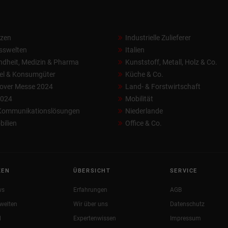
nzen
Industrielle Zulieferer
sswelten
Italien
dheit, Medizin & Pharma
Kunststoff, Metall, Holz & Co.
el & Konsumgüter
Küche & Co.
over Messe 2024
Land- & Forstwirtschaft
2024
Mobilität
 Kommunikationslösungen
Niederlande
ilien
Office & Co.
KEN
ÜBERSICHT
SERVICE
ws
Erfahrungen
AGB
welten
Wir über uns
Datenschutz
l
Expertenwissen
Impressum