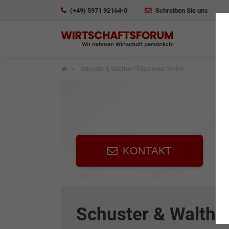
(+49) 5971 92164-0
Schreiben Sie uns
Schuster & Walther IT-Business GmbH
KONTAKT
Schuster & Walthe