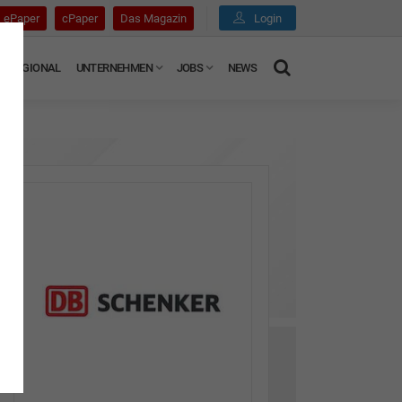
ePaper
cPaper
Das Magazin
Login
REGIONAL
UNTERNEHMEN
JOBS
NEWS