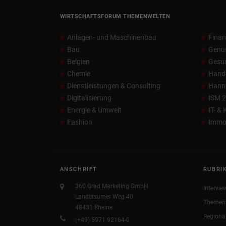
WIRTSCHAFTSFORUM THEMENWELTEN
Anlagen- und Maschinenbau
Fina
Bau
Genu
Belgien
Gesun
Chemie
Hand
Dienstleistungen & Consulting
Hann
Digitalisierung
ISM 
Energie & Umwelt
IT- &
Fashion
Immob
ANSCHRIFT
RUBRI
360 Grad Marketing GmbH
Intervie
Landersumer Weg 40
Themen
48431 Rheine
Regiona
(+49) 5971 92164-0