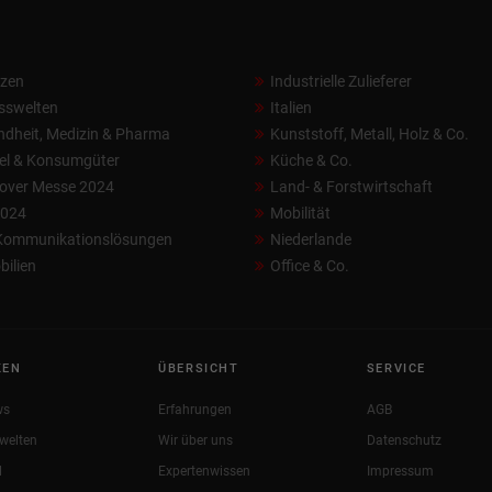
nzen
Industrielle Zulieferer
sswelten
Italien
dheit, Medizin & Pharma
Kunststoff, Metall, Holz & Co.
el & Konsumgüter
Küche & Co.
over Messe 2024
Land- & Forstwirtschaft
2024
Mobilität
 Kommunikationslösungen
Niederlande
ilien
Office & Co.
KEN
ÜBERSICHT
SERVICE
ws
Erfahrungen
AGB
welten
Wir über uns
Datenschutz
l
Expertenwissen
Impressum