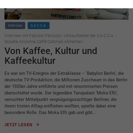
Interview
S.A.C.C.A.
Interview mit Fabrizio Patrazzo, Verkaufsleiter der S.A.C.C.A. -
Società Anonima Caffé Coloniali Alimentari
Von Kaffee, Kultur und
Kaffeekultur
Es war ein TV-Ereignis der Extraklasse – ‘Babylon Berlin’, die
deutsche TV-Produktion, die Millionen Zuschauer in das Berlin
der 1920er-Jahre entführte und mit renommierten Preisen
überschüttet wurde. Der legendäre Tanzpalast ‘Moka Efti’,
verruchter Mittelpunkt vergnügungssüchtiger Berliner, die
ihrem tristen Alltag entfliehen wollten, spielte dabei eine
besondere Rolle. Das Moka Efti gab und gibt…
JETZT LESEN