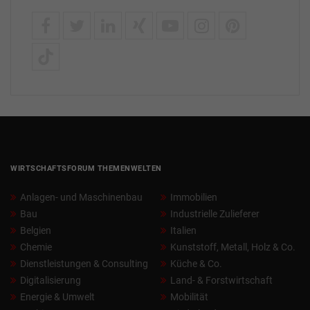
WIRTSCHAFTSFORUM THEMENWELTEN
Anlagen- und Maschinenbau
Immobilien
Bau
Industrielle Zulieferer
Belgien
Italien
Chemie
Kunststoff, Metall, Holz & Co.
Dienstleistungen & Consulting
Küche & Co.
Digitalisierung
Land- & Forstwirtschaft
Energie & Umwelt
Mobilität