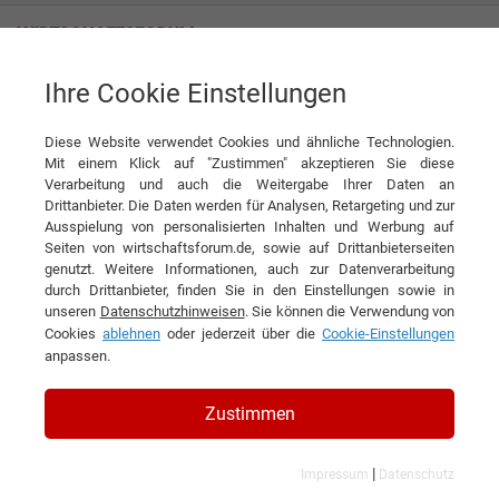
Ihre Cookie Einstellungen
S.A.C.C.A. - Società Anonima Caffé Coloniali Alimentari
Diese Website verwendet Cookies und ähnliche Technologien.
Mit einem Klick auf "Zustimmen" akzeptieren Sie diese
Interviews der S.A.C.C.A. -
Verarbeitung und auch die Weitergabe Ihrer Daten an
Drittanbieter. Die Daten werden für Analysen, Retargeting und zur
Società Anonima Caffé Coloniali
Ausspielung von personalisierten Inhalten und Werbung auf
Seiten von wirtschaftsforum.de, sowie auf Drittanbieterseiten
Alimentari
genutzt. Weitere Informationen, auch zur Datenverarbeitung
durch Drittanbieter, finden Sie in den Einstellungen sowie in
unseren
Datenschutzhinweisen
. Sie können die Verwendung von
Cookies
ablehnen
oder jederzeit über die
Cookie-Einstellungen
anpassen.
Zustimmen
|
Impressum
Datenschutz