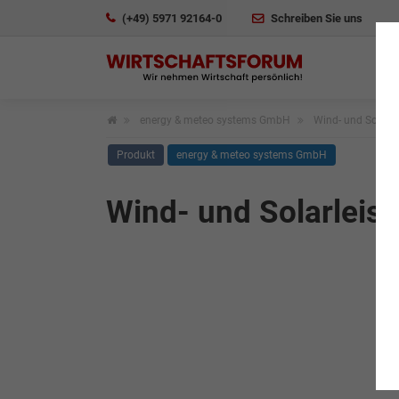
(+49) 5971 92164-0
Schreiben Sie uns
energy & meteo systems GmbH
Wind- und Solarl
Produkt
energy & meteo systems GmbH
Wind- und Solarleis