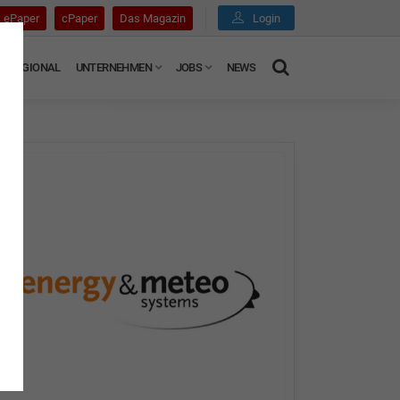
ePaper
cPaper
Das Magazin
Login
REGIONAL
UNTERNEHMEN
JOBS
NEWS