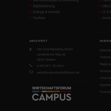
Dienstleistungen & Consulting
Hann
Digitalisierung
ISM 
Energie & Umwelt
IT- &
Fashion
Immob
ANSCHRIFT
RUBRI
360 Grad Marketing GmbH
Intervie
Landersumer Weg 40
Themen
48431 Rheine
Regiona
(+49) 5971 92164-0
Showro
redaktion@wirtschaftsforum.de
Untern
Experte
Produkt