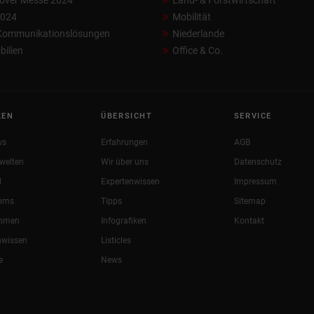
over Messe 2024
Land- & Forstwirtschaft
2024
Mobilität
 Kommunikationslösungen
Niederlande
ilien
Office & Co.
KEN
ÜBERSICHT
SERVICE
ws
Erfahrungen
AGB
welten
Wir über uns
Datenschutz
l
Expertenwissen
Impressum
oms
Tipps
Sitemap
ehmen
Infografiken
Kontakt
nwissen
Listicles
e
News