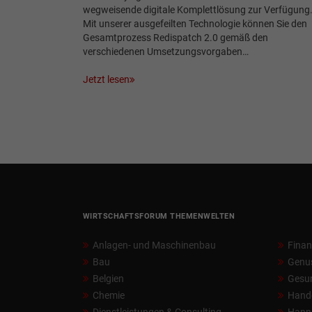
wegweisende digitale Komplettlösung zur Verfügung
Mit unserer ausgefeilten Technologie können Sie den
Gesamtprozess Redispatch 2.0 gemäß den
verschiedenen Umsetzungsvorgaben…
Jetzt lesen
WIRTSCHAFTSFORUM THEMENWELTEN
Anlagen- und Maschinenbau
Fina
Bau
Genu
Belgien
Gesun
Chemie
Hand