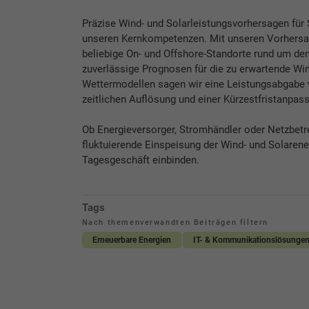
Präzise Wind- und Solarleistungsvorhersagen für 
unseren Kernkompetenzen. Mit unseren Vorhersag
beliebige On- und Offshore-Standorte rund um d
zuverlässige Prognosen für die zu erwartende Wi
Wettermodellen sagen wir eine Leistungsabgabe v
zeitlichen Auflösung und einer Kürzestfristanpa
Ob Energieversorger, Stromhändler oder Netzbetre
fluktuierende Einspeisung der Wind- und Solarenerg
Tagesgeschäft einbinden.
Tags
Nach themenverwandten Beiträgen filtern
Erneuerbare Energien
IT- & Kommunikationslösunge