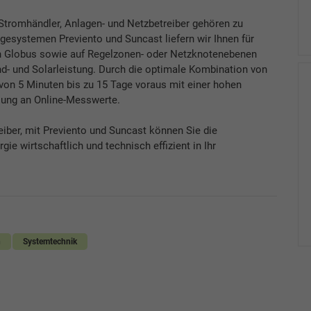
Stromhändler, Anlagen- und Netzbetreiber gehören zu
esystemen Previento und Suncast liefern wir Ihnen für
en Globus sowie auf Regelzonen- oder Netzknotenebenen
nd- und Solarleistung. Durch die optimale Kombination von
on 5 Minuten bis zu 15 Tage voraus mit einer hohen
ssung an Online-Messwerte.
iber, mit Previento und Suncast können Sie die
ie wirtschaftlich und technisch effizient in Ihr
n
Systemtechnik