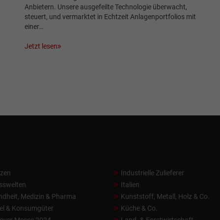
.
Anbietern. Unsere ausgefeilte Technologie überwacht,
steuert, und vermarktet in Echtzeit Anlagenportfolios mit
einer…
Jetzt lesen
nzen
Industrielle Zulieferer
sswelten
Italien
dheit, Medizin & Pharma
Kunststoff, Metall, Holz & Co.
el & Konsumgüter
Küche & Co.