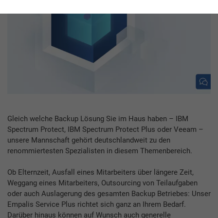
Gleich welche Backup Lösung Sie im Haus haben – IBM
Spectrum Protect, IBM Spectrum Protect Plus oder Veeam –
unsere Mannschaft gehört deutschlandweit zu den
renommiertesten Spezialisten in diesem Themenbereich.
Ob Elternzeit, Ausfall eines Mitarbeiters über längere Zeit,
Weggang eines Mitarbeiters, Outsourcing von Teilaufgaben
oder auch Auslagerung des gesamten Backup Betriebes: Unser
Empalis Service Plus richtet sich ganz an Ihrem Bedarf.
Darüber hinaus können auf Wunsch auch generelle