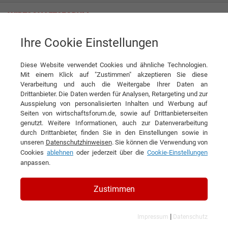
Ihre Cookie Einstellungen
Empalis Consulting GmbH
Empalis Service Plus - Managed Service
Diese Website verwendet Cookies und ähnliche Technologien.
Produkt
Mit einem Klick auf "Zustimmen" akzeptieren Sie diese
Empalis Consulting GmbH
Verarbeitung und auch die Weitergabe Ihrer Daten an
Drittanbieter. Die Daten werden für Analysen, Retargeting und zur
DIESEN ARTIKEL EMPFEHLEN
Ausspielung von personalisierten Inhalten und Werbung auf
Seiten von wirtschaftsforum.de, sowie auf Drittanbieterseiten
genutzt. Weitere Informationen, auch zur Datenverarbeitung
Empalis Service Plus - Managed
durch Drittanbieter, finden Sie in den Einstellungen sowie in
unseren
Datenschutzhinweisen
. Sie können die Verwendung von
Service
Cookies
ablehnen
oder jederzeit über die
Cookie-Einstellungen
anpassen.
Zustimmen
|
Impressum
Datenschutz