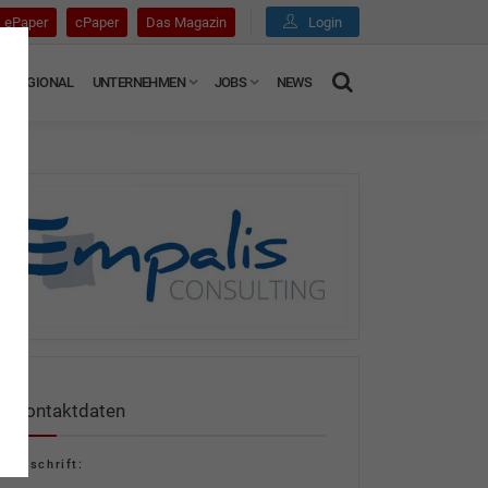
ePaper
cPaper
Das Magazin
Login
REGIONAL
UNTERNEHMEN
JOBS
NEWS
Kontaktdaten
Anschrift: