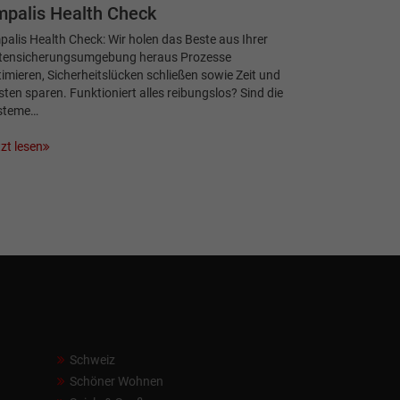
palis Health Check
alis Health Check: Wir holen das Beste aus Ihrer
tensicherungs­umgebung heraus Prozesse
imieren, Sicherheitslücken schließen sowie Zeit und
ten sparen. Funktioniert alles reibungslos? Sind die
steme…
zt lesen
Schweiz
Schöner Wohnen