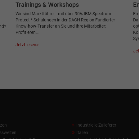
G
Trainings & Workshops
Em
Wir sind Marktführer - mit über 90% IBM Spectrum
Emp
Protect * Schulungen in der DACH Region Fundierter
Da
Know-how-Transfer an Sie und Ihre Mitarbeiter:
opt
ind?
Profitieren…
Kos
Sy
Jetzt lesen
Jet
nzen
Industrielle Zulieferer
sswelten
Italien