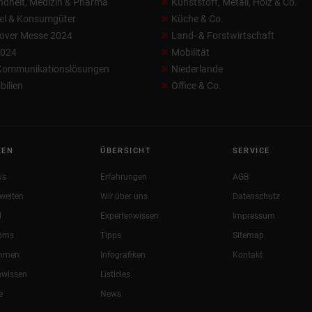
dheit, Medizin & Pharma
Kunststoff, Metall, Holz & Co.
el & Konsumgüter
Küche & Co.
over Messe 2024
Land- & Forstwirtschaft
2024
Mobilität
 Kommunikationslösungen
Niederlande
ilien
Office & Co.
KEN
ÜBERSICHT
SERVICE
ws
Erfahrungen
AGB
welten
Wir über uns
Datenschutz
l
Expertenwissen
Impressum
oms
Tipps
Sitemap
ehmen
Infografiken
Kontakt
nwissen
Listicles
e
News