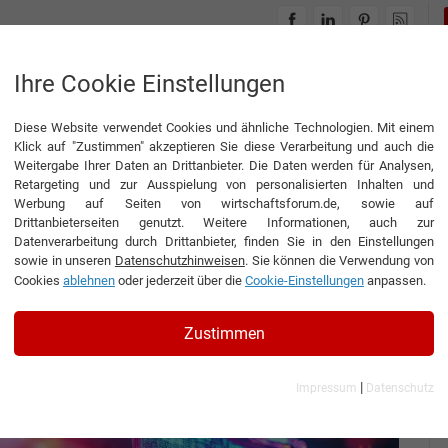
INTERVIEWS
THEMENWELTEN
Ihre Cookie Einstellungen
Diese Website verwendet Cookies und ähnliche Technologien. Mit einem
sment: Verstehen Sie jetzt den Cyber Resilience-Reifegrad Ihres Unternehmens
Klick auf "Zustimmen" akzeptieren Sie diese Verarbeitung und auch die
Weitergabe Ihrer Daten an Drittanbieter. Die Daten werden für Analysen,
Retargeting und zur Ausspielung von personalisierten Inhalten und
Werbung auf Seiten von wirtschaftsforum.de, sowie auf
Drittanbieterseiten genutzt. Weitere Informationen, auch zur
sessment: Verstehen Sie
Datenverarbeitung durch Drittanbieter, finden Sie in den Einstellungen
sowie in unseren
Datenschutzhinweisen
. Sie können die Verwendung von
lience-Reifegrad Ihres
Cookies
ablehnen
oder jederzeit über die
Cookie-Einstellungen
anpassen.
Zustimmen
|
Impressum
Datenschutz