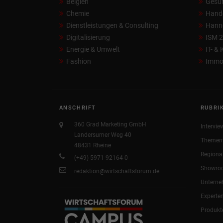
Belgien
Gesun
Chemie
Hand
Dienstleistungen & Consulting
Hann
Digitalisierung
ISM 
Energie & Umwelt
IT- &
Fashion
Immob
ANSCHRIFT
RUBRI
360 Grad Marketing GmbH
Intervie
Landersumer Weg 40
Themen
48431 Rheine
Regiona
(+49) 5971 92164-0
Showro
redaktion@wirtschaftsforum.de
Untern
Experte
Produkt