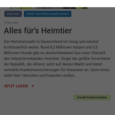
Interview
pitti® Heimtierprodukte GmbH
Interview
Alles für’s Heimtier
Der Heimtiermarkt in Deutschland ist riesig und wächst
kontinuierlich weiter. Rund 8,2 Millionen Katzen und 5,5
Millionen Hunde gibt es deutschlandweit laut einer Statistik
des Industrieverbandes Heimtier. Sogar der größte Versicherer
der Republik, die Allianz, setzt auf diesen Markt und bietet
verstärkt Krankenversicherungen für Haustiere an. Denn eines
steht fest: Herrchen und Frauchen wollen…
JETZT LESEN
Handel & Konsumgüter