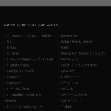
WIRTSCHAFTSFORUM THEMENWELTEN
Anlagen- und Maschinenbau
Immobilien
Bau
Industrielle Zulieferer
Belgien
Italien
Chemie
Kunststoff, Metall, Holz & Co.
Dienstleistungen & Consulting
Küche & Co.
Digitalisierung
Land- & Forstwirtschaft
Energie & Umwelt
Mobilität
Fashion
Niederlande
Finanzen
Office & Co.
Genusswelten
Schweiz
Gesundheit, Medizin &
Schöner Wohnen
Pharma
Spiele & Spaß
Handel & Konsumgüter
Technik