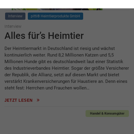
Interview
pitti® Heimtierprodukte GmbH
Interview
Alles für’s Heimtier
Der Heimtiermarkt in Deutschland ist riesig und wächst
kontinuierlich weiter. Rund 8,2 Millionen Katzen und 5,5
Millionen Hunde gibt es deutschlandweit laut einer Statistik
des Industrieverbandes Heimtier. Sogar der größte Versicherer
der Republik, die Allianz, setzt auf diesen Markt und bietet
verstärkt Krankenversicherungen für Haustiere an. Denn eines
steht fest: Herrchen und Frauchen wollen…
JETZT LESEN
Handel & Konsumgüter