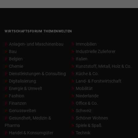
WIRTSCHAFTSFORUM THEMENWELTEN
Anlagen- und Maschinenbau
Immobilien
Bau
Industrielle Zulieferer
Belgien
Italien
Chemie
Kunststoff, Metall, Holz & Co.
Dienstleistungen & Consulting
Küche & Co.
Digitalisierung
Land- & Forstwirtschaft
Energie & Umwelt
Mobilität
Fashion
Niederlande
Finanzen
Office & Co.
Genusswelten
Schweiz
Gesundheit, Medizin &
Schöner Wohnen
Pharma
Spiele & Spaß
Handel & Konsumgüter
Technik