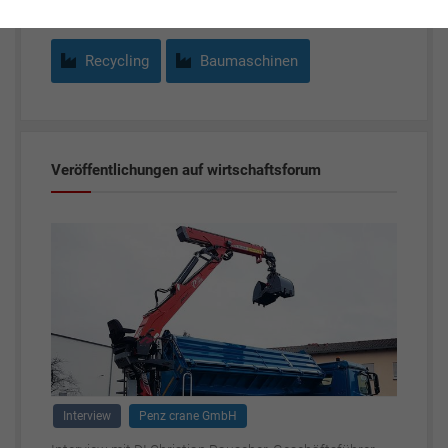
Recycling
Baumaschinen
Veröffentlichungen auf wirtschaftsforum
Interview
Penz crane GmbH