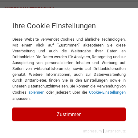
Ihre Cookie Einstellungen
News
Werte erhalten trotz Inflation: Sinnvolle Strategien für die privaten
Finanzen
Diese Website verwendet Cookies und ähnliche Technologien.
Mit einem Klick auf "Zustimmen" akzeptieren Sie diese
News
Verarbeitung und auch die Weitergabe Ihrer Daten an
Drittanbieter. Die Daten werden für Analysen, Retargeting und zur
Ausspielung von personalisierten Inhalten und Werbung auf
DIESEN ARTIKEL EMPFEHLEN
Seiten von wirtschaftsforum.de, sowie auf Drittanbieterseiten
genutzt. Weitere Informationen, auch zur Datenverarbeitung
durch Drittanbieter, finden Sie in den Einstellungen sowie in
Werte erhalten trotz Inflation:
unseren
Datenschutzhinweisen
. Sie können die Verwendung von
Cookies
ablehnen
oder jederzeit über die
Cookie-Einstellungen
Sinnvolle Strategien für die
anpassen.
privaten Finanzen
Zustimmen
|
Impressum
Datenschutz