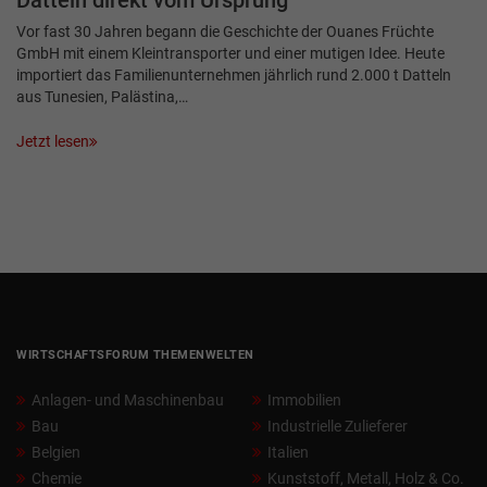
Datteln direkt vom Ursprung
Vor fast 30 Jahren begann die Geschichte der Ouanes Früchte
GmbH mit einem Kleintransporter und einer mutigen Idee. Heute
importiert das Familienunternehmen jährlich rund 2.000 t Datteln
aus Tunesien, Palästina,…
Jetzt lesen
WIRTSCHAFTSFORUM THEMENWELTEN
Anlagen- und Maschinenbau
Immobilien
Bau
Industrielle Zulieferer
Belgien
Italien
Chemie
Kunststoff, Metall, Holz & Co.