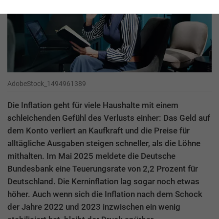
AdobeStock_1494961389
Die Inflation geht für viele Haushalte mit einem
schleichenden Gefühl des Verlusts einher: Das Geld auf
dem Konto verliert an Kaufkraft und die Preise für
alltägliche Ausgaben steigen schneller, als die Löhne
mithalten. Im Mai 2025 meldete die Deutsche
Bundesbank eine Teuerungsrate von 2,2 Prozent für
Deutschland. Die Kerninflation lag sogar noch etwas
höher. Auch wenn sich die Inflation nach dem Schock
der Jahre 2022 und 2023 inzwischen ein wenig