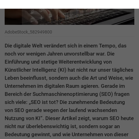
AdobeStock_582949800
Die digitale Welt verändert sich in einem Tempo, das
noch vor wenigen Jahren unvorstellbar war. Die
Einführung und stetige Weiterentwicklung von
Künstlicher Intelligenz (KI) hat nicht nur unser tägliches
Leben beeinflusst, sondern auch die Art und Weise, wie
Unternehmen im digitalen Raum agieren. Gerade im
Bereich der Suchmaschinenoptimierung (SEO) fragen
sich viele: „SEO ist tot? Die zunehmende Bedeutung
von SEO gerade wegen der laufend wachsenden
Nutzung von KI“. Dieser Artikel zeigt, warum SEO heute
nicht nur überlebenswichtig ist, sondern sogar an
Bedeutung gewinnt, und wie Unternehmen von dieser