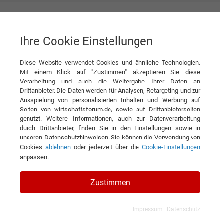
Ihre Cookie Einstellungen
News
Warum SEO im Zeitalter der KI wichtiger ist als je zuvor
Diese Website verwendet Cookies und ähnliche Technologien.
News
Mit einem Klick auf "Zustimmen" akzeptieren Sie diese
Verarbeitung und auch die Weitergabe Ihrer Daten an
DIESEN ARTIKEL EMPFEHLEN
Drittanbieter. Die Daten werden für Analysen, Retargeting und zur
Ausspielung von personalisierten Inhalten und Werbung auf
Seiten von wirtschaftsforum.de, sowie auf Drittanbieterseiten
Warum SEO im Zeitalter der KI
genutzt. Weitere Informationen, auch zur Datenverarbeitung
durch Drittanbieter, finden Sie in den Einstellungen sowie in
wichtiger ist als je zuvor
unseren
Datenschutzhinweisen
. Sie können die Verwendung von
Cookies
ablehnen
oder jederzeit über die
Cookie-Einstellungen
anpassen.
Zustimmen
|
Impressum
Datenschutz