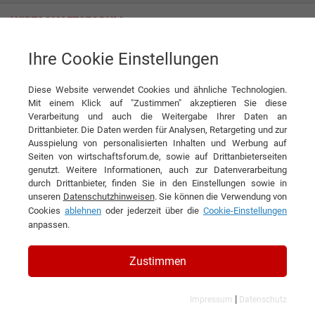
Ihre Cookie Einstellungen
Visoric AR-Cloud und Magic Leap bringen Virtuelle 3D Produkte direkt
ins Sichtfeld
Diese Website verwendet Cookies und ähnliche Technologien.
Mit einem Klick auf "Zustimmen" akzeptieren Sie diese
News
VISORIC GmbH
Verarbeitung und auch die Weitergabe Ihrer Daten an
Drittanbieter. Die Daten werden für Analysen, Retargeting und zur
Ausspielung von personalisierten Inhalten und Werbung auf
DIESEN ARTIKEL EMPFEHLEN
Seiten von wirtschaftsforum.de, sowie auf Drittanbieterseiten
genutzt. Weitere Informationen, auch zur Datenverarbeitung
durch Drittanbieter, finden Sie in den Einstellungen sowie in
Visoric AR-Cloud und Magic Leap
unseren
Datenschutzhinweisen
. Sie können die Verwendung von
Cookies
ablehnen
oder jederzeit über die
Cookie-Einstellungen
bringen Virtuelle 3D Produkte
anpassen.
direkt ins Sichtfeld
Zustimmen
|
Impressum
Datenschutz