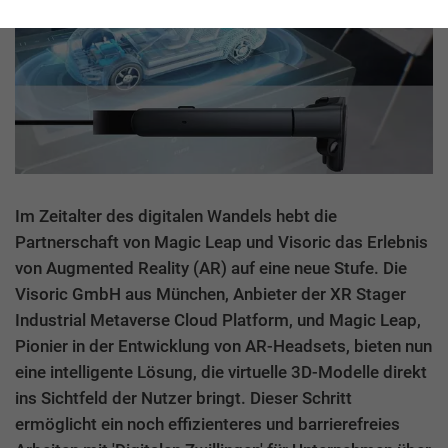
Im Zeitalter des digitalen Wandels hebt die
Partnerschaft von Magic Leap und Visoric das Erlebnis
von Augmented Reality (AR) auf eine neue Stufe. Die
Visoric GmbH aus München, Anbieter der XR Stager
Industrial Metaverse Cloud Platform, und Magic Leap,
Pionier in der Entwicklung von AR-Headsets, bieten nun
eine intelligente Lösung, die virtuelle 3D-Modelle direkt
ins Sichtfeld der Nutzer bringt. Dieser Schritt
ermöglicht ein noch effizienteres und barrierefreies