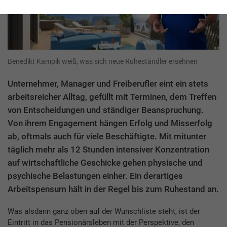
Benedikt Kampik weiß, was sich neue Ruheständler ersehnen
Unternehmer, Manager und Freiberufler eint ein stets
arbeitsreicher Alltag, gefüllt mit Terminen, dem Treffen
von Entscheidungen und ständiger Beanspruchung.
Von ihrem Engagement hängen Erfolg und Misserfolg
ab, oftmals auch für viele Beschäftigte. Mit mitunter
täglich mehr als 12 Stunden intensiver Konzentration
auf wirtschaftliche Geschicke gehen physische und
psychische Belastungen einher. Ein derartiges
Arbeitspensum hält in der Regel bis zum Ruhestand an.
Was alsdann ganz oben auf der Wunschliste steht, ist der
Eintritt in das Pensionärsleben mit der Perspektive, den