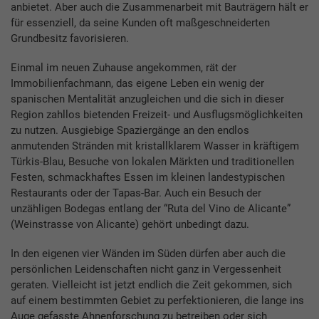
anbietet. Aber auch die Zusammenarbeit mit Bauträgern hält er
für essenziell, da seine Kunden oft maßgeschneiderten
Grundbesitz favorisieren.
Einmal im neuen Zuhause angekommen, rät der
Immobilienfachmann, das eigene Leben ein wenig der
spanischen Mentalität anzugleichen und die sich in dieser
Region zahllos bietenden Freizeit- und Ausflugsmöglichkeiten
zu nutzen. Ausgiebige Spaziergänge an den endlos
anmutenden Stränden mit kristallklarem Wasser in kräftigem
Türkis-Blau, Besuche von lokalen Märkten und traditionellen
Festen, schmackhaftes Essen im kleinen landestypischen
Restaurants oder der Tapas-Bar. Auch ein Besuch der
unzähligen Bodegas entlang der “Ruta del Vino de Alicante”
(Weinstrasse von Alicante) gehört unbedingt dazu.
In den eigenen vier Wänden im Süden dürfen aber auch die
persönlichen Leidenschaften nicht ganz in Vergessenheit
geraten. Vielleicht ist jetzt endlich die Zeit gekommen, sich
auf einem bestimmten Gebiet zu perfektionieren, die lange ins
Auge gefasste Ahnenforschung zu betreiben oder sich