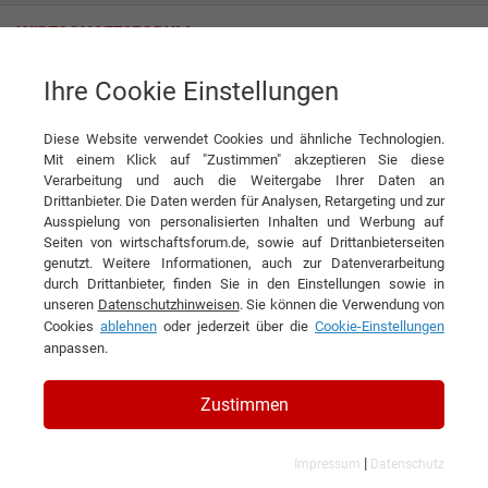
Ihre Cookie Einstellungen
News
Benedikt Kampik: Neue Horizonte für Unternehmer im Ruhestand
Diese Website verwendet Cookies und ähnliche Technologien.
News
Mit einem Klick auf "Zustimmen" akzeptieren Sie diese
Verarbeitung und auch die Weitergabe Ihrer Daten an
Drittanbieter. Die Daten werden für Analysen, Retargeting und zur
DIESEN ARTIKEL EMPFEHLEN
Ausspielung von personalisierten Inhalten und Werbung auf
Seiten von wirtschaftsforum.de, sowie auf Drittanbieterseiten
genutzt. Weitere Informationen, auch zur Datenverarbeitung
Benedikt Kampik: Neue Horizonte
durch Drittanbieter, finden Sie in den Einstellungen sowie in
unseren
Datenschutzhinweisen
. Sie können die Verwendung von
für Unternehmer im Ruhestand
Cookies
ablehnen
oder jederzeit über die
Cookie-Einstellungen
anpassen.
Zustimmen
|
Impressum
Datenschutz