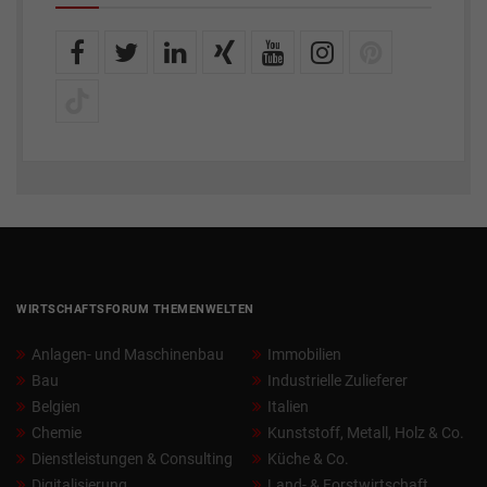
WIRTSCHAFTSFORUM THEMENWELTEN
Anlagen- und Maschinenbau
Immobilien
Bau
Industrielle Zulieferer
Belgien
Italien
Chemie
Kunststoff, Metall, Holz & Co.
Dienstleistungen & Consulting
Küche & Co.
Digitalisierung
Land- & Forstwirtschaft