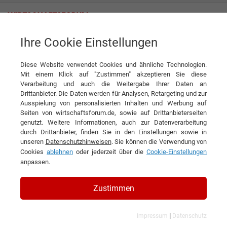
Ihre Cookie Einstellungen
MOOG Cleaning Systems AG
Diese Website verwendet Cookies und ähnliche Technologien.
Mit einem Klick auf "Zustimmen" akzeptieren Sie diese
Verarbeitung und auch die Weitergabe Ihrer Daten an
Drittanbieter. Die Daten werden für Analysen, Retargeting und zur
Ausspielung von personalisierten Inhalten und Werbung auf
Seiten von wirtschaftsforum.de, sowie auf Drittanbieterseiten
genutzt. Weitere Informationen, auch zur Datenverarbeitung
KONTAKT
durch Drittanbieter, finden Sie in den Einstellungen sowie in
unseren
Datenschutzhinweisen
. Sie können die Verwendung von
Cookies
ablehnen
oder jederzeit über die
Cookie-Einstellungen
anpassen.
MOOG Cleaning Systems AG
Zustimmen
|
Impressum
Datenschutz
Branchen & Themen: