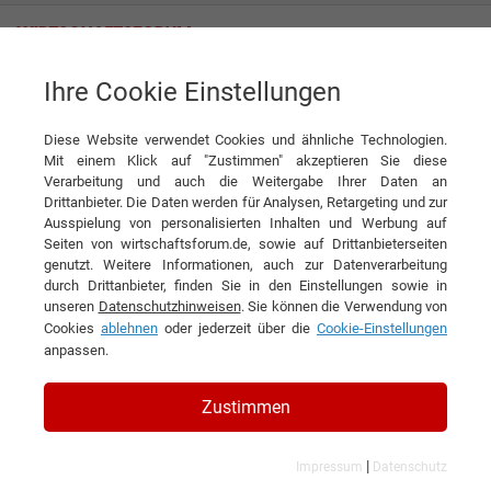
Ihre Cookie Einstellungen
Lucaffé Venturelli Gian Luca S.r.l.
Diese Website verwendet Cookies und ähnliche Technologien.
Mit einem Klick auf "Zustimmen" akzeptieren Sie diese
Verarbeitung und auch die Weitergabe Ihrer Daten an
Drittanbieter. Die Daten werden für Analysen, Retargeting und zur
Ausspielung von personalisierten Inhalten und Werbung auf
Seiten von wirtschaftsforum.de, sowie auf Drittanbieterseiten
genutzt. Weitere Informationen, auch zur Datenverarbeitung
KONTAKT
durch Drittanbieter, finden Sie in den Einstellungen sowie in
unseren
Datenschutzhinweisen
. Sie können die Verwendung von
Cookies
ablehnen
oder jederzeit über die
Cookie-Einstellungen
anpassen.
Lucaffé Venturelli Gian Luca
Zustimmen
S.r.l.
|
Impressum
Datenschutz