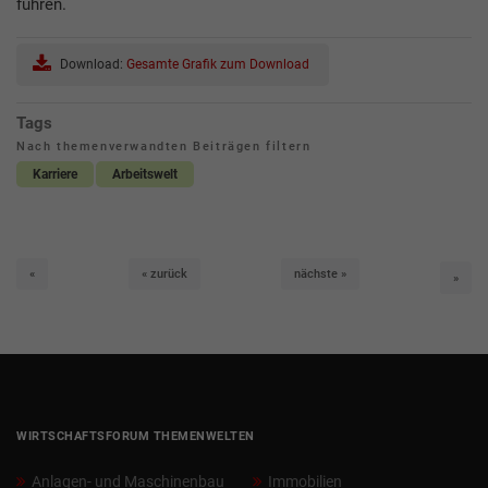
führen.
Download:
Gesamte Grafik zum Download
Tags
Nach themenverwandten Beiträgen filtern
Karriere
Arbeitswelt
erste
zurück
nächste
«
« zurück
nächste »
letzt
»
WIRTSCHAFTSFORUM THEMENWELTEN
Anlagen- und Maschinenbau
Immobilien