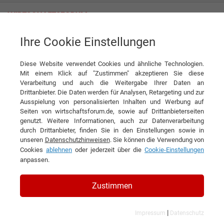
Ihre Cookie Einstellungen
Listicles
13 Gründe, warum Sie Ihren Job hassen
Ihr Job vermittelt Ihnen keine Sicherheit
Diese Website verwendet Cookies und ähnliche Technologien.
erste
zurück
nächste
«
« zurück
nächste »
letzt
»
Mit einem Klick auf "Zustimmen" akzeptieren Sie diese
Verarbeitung und auch die Weitergabe Ihrer Daten an
Drittanbieter. Die Daten werden für Analysen, Retargeting und zur
Ausspielung von personalisierten Inhalten und Werbung auf
Seiten von wirtschaftsforum.de, sowie auf Drittanbieterseiten
genutzt. Weitere Informationen, auch zur Datenverarbeitung
durch Drittanbieter, finden Sie in den Einstellungen sowie in
unseren
Datenschutzhinweisen
. Sie können die Verwendung von
Cookies
ablehnen
oder jederzeit über die
Cookie-Einstellungen
anpassen.
Zustimmen
|
Impressum
Datenschutz