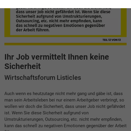
Ihr Job vermittelt Ihnen keine
Sicherheit
Wirtschaftsforum Listicles
Auch wenn es heutzutage nicht mehr gang und gäbe ist, dass
man sein Arbeitsleben bei nur einem Arbeitgeber verbringt, so
wollen wir doch die Sicherheit, dass unser Job nicht gefährdet
ist. Wenn Sie diese Sicherheit aufgrund von
Umstrukturierungen, Outsourcing, etc. nicht mehr empfinden,
kann das schnell zu negativen Emotionen gegenüber der Arbeit