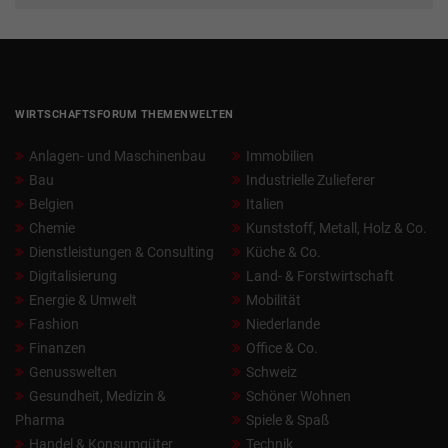
WIRTSCHAFTSFORUM THEMENWELTEN
Anlagen- und Maschinenbau
Immobilien
Bau
Industrielle Zulieferer
Belgien
Italien
Chemie
Kunststoff, Metall, Holz & Co.
Dienstleistungen & Consulting
Küche & Co.
Digitalisierung
Land- & Forstwirtschaft
Energie & Umwelt
Mobilität
Fashion
Niederlande
Finanzen
Office & Co.
Genusswelten
Schweiz
Gesundheit, Medizin &
Schöner Wohnen
Pharma
Spiele & Spaß
Handel & Konsumgüter
Technik