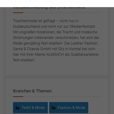
Kurzbeschreibung des Unternehmens:
Trachtenmode ist gefragt – nicht nur in
Süddeutschland und nicht nur zur Oktoberfestzeit.
Mit originellen Kreationen, die Tracht und modische
Strömungen miteinander verschmelzen, hat sich die
Mode ganzjährig fest etabliert. Die Leather Fashion
Sarna & Chawla GmbH mit Sitz in Korntal hat sich
hier mit ihrer Marke ALMSACH als Qualitätsanbieter
fest etabliert.
Branchen & Themen:
Textil & Mode
Fashion & Mode