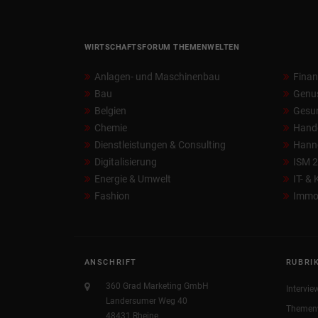
WIRTSCHAFTSFORUM THEMENWELTEN
Anlagen- und Maschinenbau
Fina
Bau
Genu
Belgien
Gesun
Chemie
Hand
Dienstleistungen & Consulting
Hann
Digitalisierung
ISM 
Energie & Umwelt
IT- &
Fashion
Immob
ANSCHRIFT
RUBRI
360 Grad Marketing GmbH
Intervie
Landersumer Weg 40
Themen
48431 Rheine