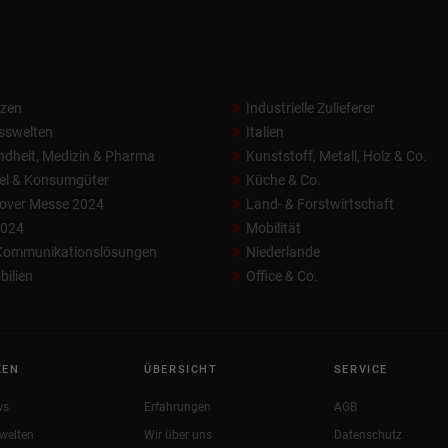
nzen
Industrielle Zulieferer
sswelten
Italien
dheit, Medizin & Pharma
Kunststoff, Metall, Holz & Co.
el & Konsumgüter
Küche & Co.
over Messe 2024
Land- & Forstwirtschaft
2024
Mobilität
 Kommunikationslösungen
Niederlande
ilien
Office & Co.
KEN
ÜBERSICHT
SERVICE
ws
Erfahrungen
AGB
welten
Wir über uns
Datenschutz