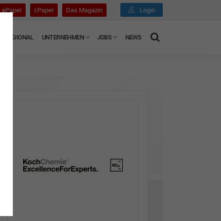
ePaper
cPaper
Das Magazin
Login
REGIONAL
UNTERNEHMEN
JOBS
NEWS