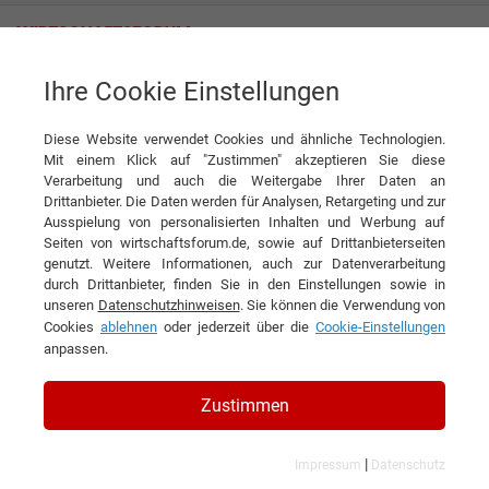
Ihre Cookie Einstellungen
J.A. Becker & Söhne GmbH & Co. KG
Diese Website verwendet Cookies und ähnliche Technologien.
Mit einem Klick auf "Zustimmen" akzeptieren Sie diese
Verarbeitung und auch die Weitergabe Ihrer Daten an
Drittanbieter. Die Daten werden für Analysen, Retargeting und zur
Ausspielung von personalisierten Inhalten und Werbung auf
Seiten von wirtschaftsforum.de, sowie auf Drittanbieterseiten
genutzt. Weitere Informationen, auch zur Datenverarbeitung
KONTAKT
durch Drittanbieter, finden Sie in den Einstellungen sowie in
unseren
Datenschutzhinweisen
. Sie können die Verwendung von
Cookies
ablehnen
oder jederzeit über die
Cookie-Einstellungen
anpassen.
J.A. Becker & Söhne GmbH &
Zustimmen
Co. KG
|
Impressum
Datenschutz