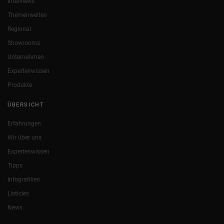
Interviews
Themenwelten
Regional
Showrooms
Unternehmen
Expertenwissen
Produkte
ÜBERSICHT
Erfahrungen
Wir über uns
Expertenwissen
Tipps
Infografiken
Listicles
News