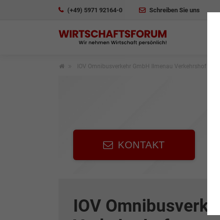
(+49) 5971 92164-0
Schreiben Sie uns
IOV Omnibusverkehr GmbH Ilmenau Verkehrshof
KONTAKT
IOV Omnibusverke