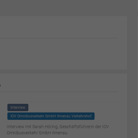
m
Interview
IOV Omnibusverkehr GmbH Ilmenau Verkehrshof
Interview mit Sarah Höring, Geschäftsführerin der IOV
Omnibusverkehr GmbH Ilmenau