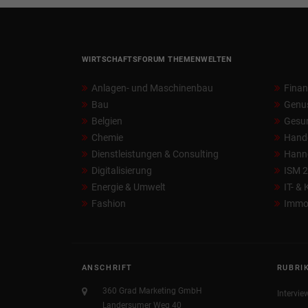
WIRTSCHAFTSFORUM THEMENWELTEN
Anlagen- und Maschinenbau
Fina
Bau
Genu
Belgien
Gesun
Chemie
Hand
Dienstleistungen & Consulting
Hann
Digitalisierung
ISM 
Energie & Umwelt
IT- &
Fashion
Immob
ANSCHRIFT
RUBRI
360 Grad Marketing GmbH
Intervie
Landersumer Weg 40