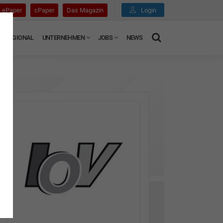
ePaper
cPaper
Das Magazin
Login
REGIONAL
UNTERNEHMEN
JOBS
NEWS