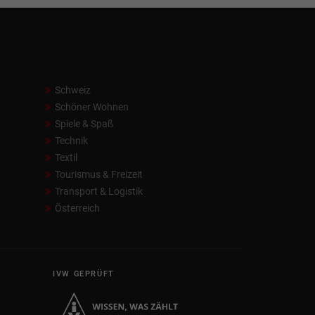
Schweiz
Schöner Wohnen
Spiele & Spaß
Technik
Textil
Tourismus & Freizeit
Transport & Logistik
Österreich
IVW GEPRÜFT