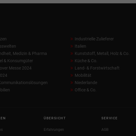
nzen
Industrielle Zulieferer
sswelten
Italien
dheit, Medizin & Pharma
Kunststoff, Metall, Holz & Co.
el & Konsumgüter
Küche & Co.
over Messe 2024
Land- & Forstwirtschaft
2024
Mobilität
 Kommunikationslösungen
Niederlande
ilien
Office & Co.
KEN
ÜBERSICHT
SERVICE
ws
Erfahrungen
AGB