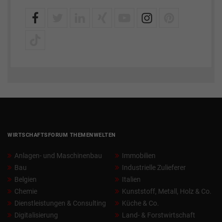
WIRTSCHAFTSFORUM THEMENWELTEN
Anlagen- und Maschinenbau
Immobilien
Bau
Industrielle Zulieferer
Belgien
Italien
Chemie
Kunststoff, Metall, Holz & Co.
Dienstleistungen & Consulting
Küche & Co.
Digitalisierung
Land- & Forstwirtschaft