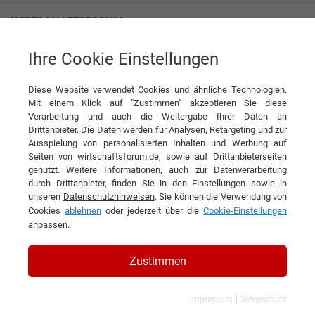
Ihre Cookie Einstellungen
HNO-Klinik Bogenhausen Dr. Gaertner GmbH
Diese Website verwendet Cookies und ähnliche Technologien.
Mit einem Klick auf "Zustimmen" akzeptieren Sie diese
Verarbeitung und auch die Weitergabe Ihrer Daten an
Drittanbieter. Die Daten werden für Analysen, Retargeting und zur
Ausspielung von personalisierten Inhalten und Werbung auf
Seiten von wirtschaftsforum.de, sowie auf Drittanbieterseiten
genutzt. Weitere Informationen, auch zur Datenverarbeitung
KONTAKT
durch Drittanbieter, finden Sie in den Einstellungen sowie in
unseren
Datenschutzhinweisen
. Sie können die Verwendung von
Cookies
ablehnen
oder jederzeit über die
Cookie-Einstellungen
anpassen.
HNO-Klinik Bogenhausen Dr.
Zustimmen
Gaertner GmbH
|
Impressum
Datenschutz