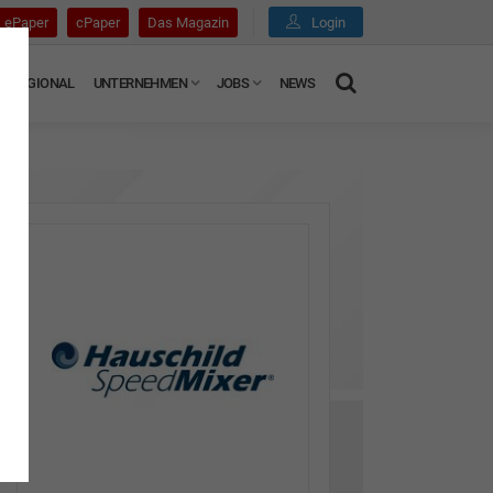
ePaper
cPaper
Das Magazin
Login
REGIONAL
UNTERNEHMEN
JOBS
NEWS