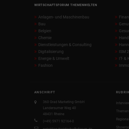
WIRTSCHAFTSFORUM THEMENWELTEN
Anlagen- und Maschinenbau
Fina
Bau
Genu
Belgien
Gesun
Chemie
Hand
Dienstleistungen & Consulting
Hann
Digitalisierung
ISM 
Energie & Umwelt
IT- &
Fashion
Immob
ANSCHRIFT
RUBRI
360 Grad Marketing GmbH
Intervie
Landersumer Weg 40
Themen
48431 Rheine
Regiona
(+49) 5971 92164-0
Showro