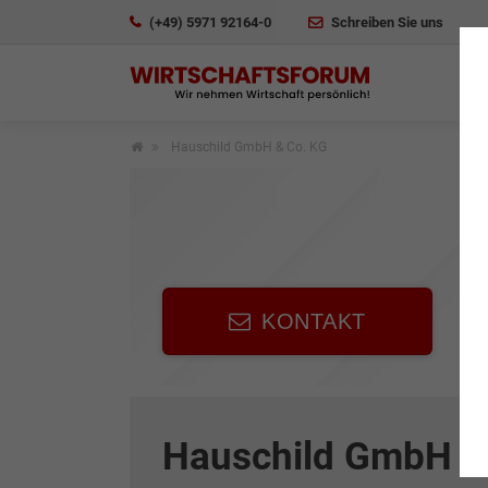
(+49) 5971 92164-0
Schreiben Sie uns
Hauschild GmbH & Co. KG
KONTAKT
Hauschild GmbH &