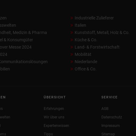
nzen
Industrielle Zulieferer
sswelten
Italien
dheit, Medizin & Pharma
Kunststoff, Metall, Holz & Co.
el & Konsumgüter
Küche & Co.
over Messe 2024
Land- & Forstwirtschaft
2024
Mobilität
 Kommunikationslösungen
Niederlande
ilien
Office & Co.
KEN
ÜBERSICHT
SERVICE
ws
Erfahrungen
AGB
welten
Wir über uns
Datenschutz
l
Expertenwissen
Impressum
oms
Tipps
Sitemap