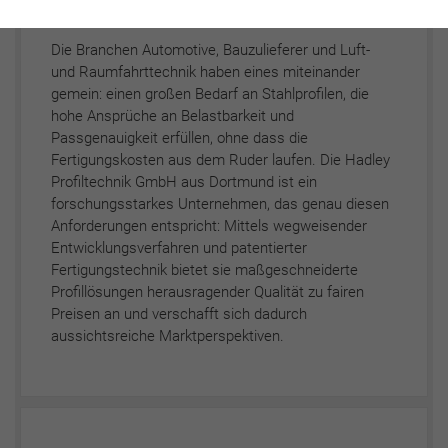
Die Branchen Automotive, Bauzulieferer und Luft-
und Raumfahrttechnik haben eines miteinander
gemein: einen großen Bedarf an Stahlprofilen, die
hohe Ansprüche an Belastbarkeit und
Passgenauigkeit erfüllen, ohne dass die
Fertigungskosten aus dem Ruder laufen. Die Hadley
Profiltechnik GmbH aus Dortmund ist ein
forschungsstarkes Unternehmen, das genau diesen
Anforderungen entspricht: Mittels wegweisender
Entwicklungsverfahren und patentierter
Fertigungstechnik bietet sie maßgeschneiderte
Profillösungen herausragender Qualität zu fairen
Preisen an und verschafft sich dadurch
aussichtsreiche Marktperspektiven.