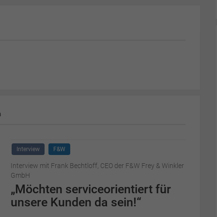
m
Interview
F&W
Interview mit Frank Bechtloff, CEO der F&W Frey & Winkler
GmbH
„Möchten serviceorientiert für
unsere Kunden da sein!“