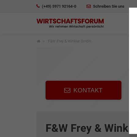
(+49) 5971 92164-0
Schreiben Sie uns
F&W Frey & Winkler GmbH
KONTAKT
F&W Frey & Winkl