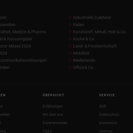
nzen
Industrielle Zulieferer
sswelten
Italien
dheit, Medizin & Pharma
Kunststoff, Metall, Holz & Co.
el & Konsumgüter
Küche & Co.
over Messe 2024
Land- & Forstwirtschaft
2024
Mobilität
 Kommunikationslösungen
Niederlande
ilien
Office & Co.
KEN
ÜBERSICHT
SERVICE
ws
Erfahrungen
AGB
welten
Wir über uns
Datenschutz
l
Expertenwissen
Impressum
oms
Tipps
Sitemap