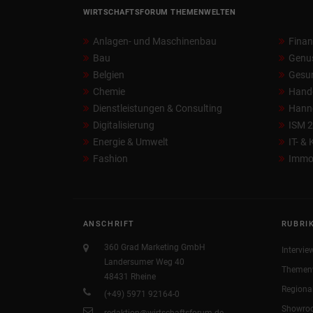
WIRTSCHAFTSFORUM THEMENWELTEN
Anlagen- und Maschinenbau
Fina
Bau
Genu
Belgien
Gesun
Chemie
Hand
Dienstleistungen & Consulting
Hann
Digitalisierung
ISM 
Energie & Umwelt
IT- &
Fashion
Immob
ANSCHRIFT
RUBRI
360 Grad Marketing GmbH
Intervie
Landersumer Weg 40
Themen
48431 Rheine
Regiona
(+49) 5971 92164-0
Showro