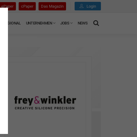
ePaper
cPaper
Das Magazin
Login
REGIONAL
UNTERNEHMEN
JOBS
NEWS