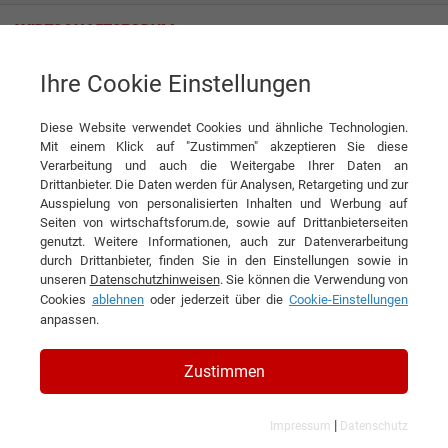
Ihre Cookie Einstellungen
Unternehmensnews der
Diese Website verwendet Cookies und ähnliche Technologien.
Mit einem Klick auf "Zustimmen" akzeptieren Sie diese
Energiequelle GmbH
Verarbeitung und auch die Weitergabe Ihrer Daten an
Drittanbieter. Die Daten werden für Analysen, Retargeting und zur
Ausspielung von personalisierten Inhalten und Werbung auf
Seiten von wirtschaftsforum.de, sowie auf Drittanbieterseiten
genutzt. Weitere Informationen, auch zur Datenverarbeitung
News
Energiequelle
durch Drittanbieter, finden Sie in den Einstellungen sowie in
unseren
Datenschutzhinweisen
. Sie können die Verwendung von
Interview mit Dipl.-Ing. (FH) Michael Raschemann, Geschäftsführer
Cookies
ablehnen
oder jederzeit über die
Cookie-Einstellungen
der Energiequelle GmbH
anpassen.
Vom Studenten zum
Energiewende-Macher
Zustimmen
Die Energiequelle GmbH aus dem brandenburgischen Zossen
|
Impressum
Datenschutz
leistet mit Windenergie- und Photovoltaikanlagen sowie dem