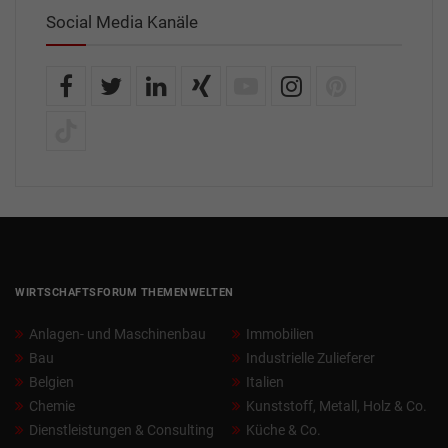
Social Media Kanäle
WIRTSCHAFTSFORUM THEMENWELTEN
Anlagen- und Maschinenbau
Immobilien
Bau
Industrielle Zulieferer
Belgien
Italien
Chemie
Kunststoff, Metall, Holz & Co.
Dienstleistungen & Consulting
Küche & Co.