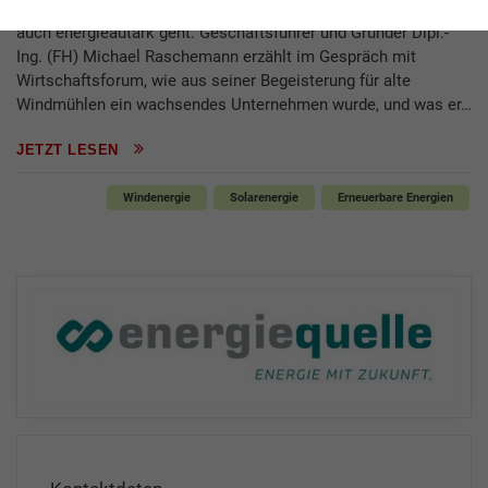
Netzbau ihren Beitrag zur Energiewende – und zeigt, dass es
auch energieautark geht. Geschäftsführer und Gründer Dipl.-
Ing. (FH) Michael Raschemann erzählt im Gespräch mit
Wirtschaftsforum, wie aus seiner Begeisterung für alte
Windmühlen ein wachsendes Unternehmen wurde, und was er…
JETZT LESEN
Windenergie
Solarenergie
Erneuerbare Energien