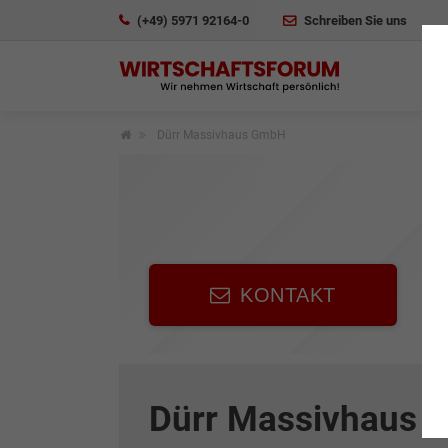
(+49) 5971 92164-0
Schreiben Sie uns
Dürr Massivhaus GmbH
KONTAKT
Dürr Massivhaus