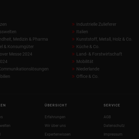
nzen
Industrielle Zulieferer
sswelten
Italien
dheit, Medizin & Pharma
Kunststoff, Metall, Holz & Co.
el & Konsumgüter
Küche & Co.
over Messe 2024
Land- & Forstwirtschaft
2024
Mobilität
 Kommunikationslösungen
Niederlande
ilien
Office & Co.
KEN
ÜBERSICHT
SERVICE
ws
Erfahrungen
AGB
welten
Wir über uns
Datenschutz
l
Expertenwissen
Impressum