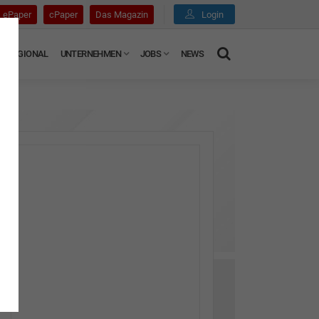
ePaper
cPaper
Das Magazin
Login
REGIONAL
UNTERNEHMEN
JOBS
NEWS