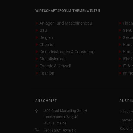
WIRTSCHAFTSFORUM THEMENWELTEN
Anlagen- und Maschinenbau
Fina
Bau
Genu
Belgien
Gesun
Chemie
Hand
Dienstleistungen & Consulting
Hann
Digitalisierung
ISM 
Energie & Umwelt
IT- &
Fashion
Immob
ANSCHRIFT
RUBRI
360 Grad Marketing GmbH
Intervie
Landersumer Weg 40
Themen
48431 Rheine
Regiona
(+49) 5971 92164-0