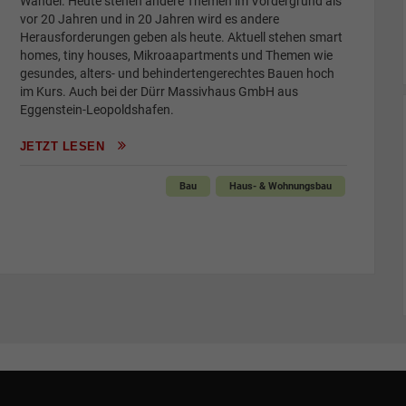
Wandel. Heute stehen andere Themen im Vordergrund als
vor 20 Jahren und in 20 Jahren wird es andere
Herausforderungen geben als heute. Aktuell stehen smart
homes, tiny houses, Mikroaapartments und Themen wie
gesundes, alters- und behindertengerechtes Bauen hoch
im Kurs. Auch bei der Dürr Massivhaus GmbH aus
Eggenstein-Leopoldshafen.
JETZT LESEN
Bau
Haus- & Wohnungsbau