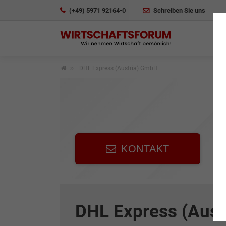
(+49) 5971 92164-0
Schreiben Sie uns
DHL Express (Austria) GmbH
KONTAKT
DHL Express (Aust