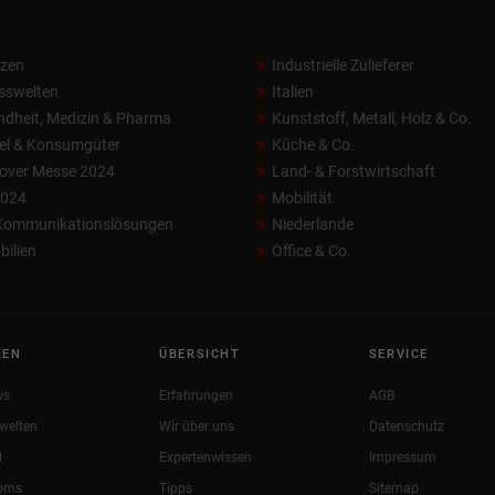
nzen
Industrielle Zulieferer
sswelten
Italien
dheit, Medizin & Pharma
Kunststoff, Metall, Holz & Co.
el & Konsumgüter
Küche & Co.
over Messe 2024
Land- & Forstwirtschaft
2024
Mobilität
 Kommunikationslösungen
Niederlande
ilien
Office & Co.
KEN
ÜBERSICHT
SERVICE
ws
Erfahrungen
AGB
welten
Wir über uns
Datenschutz
l
Expertenwissen
Impressum
oms
Tipps
Sitemap