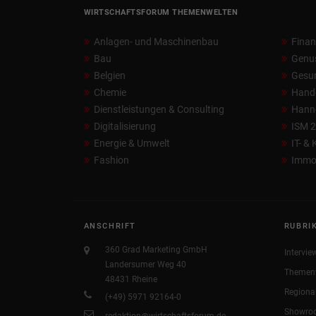
WIRTSCHAFTSFORUM THEMENWELTEN
Anlagen- und Maschinenbau
Fina
Bau
Genu
Belgien
Gesun
Chemie
Hand
Dienstleistungen & Consulting
Hann
Digitalisierung
ISM 
Energie & Umwelt
IT- &
Fashion
Immob
ANSCHRIFT
RUBRI
360 Grad Marketing GmbH
Intervie
Landersumer Weg 40
Themen
48431 Rheine
Regiona
(+49) 5971 92164-0
Showro