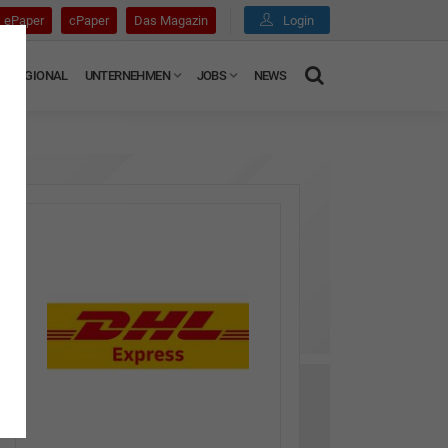
ePaper
cPaper
Das Magazin
Login
REGIONAL
UNTERNEHMEN
JOBS
NEWS