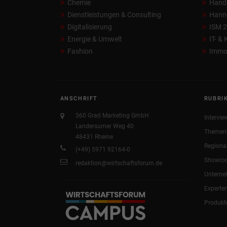
Chemie
Hand
Dienstleistungen & Consulting
Hann
Digitalisierung
ISM 
Energie & Umwelt
IT- &
Fashion
Immob
ANSCHRIFT
RUBRI
360 Grad Marketing GmbH
Intervie
Landersumer Weg 40
Themen
48431 Rheine
Regiona
(+49) 5971 92164-0
Showro
redaktion@wirtschaftsforum.de
Untern
Experte
Produkt