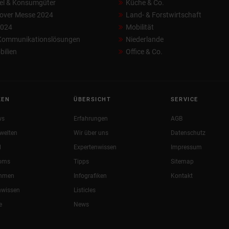
el & Konsumgüter
Küche & Co.
over Messe 2024
Land- & Forstwirtschaft
2024
Mobilität
 Kommunikationslösungen
Niederlande
ilien
Office & Co.
KEN
ÜBERSICHT
SERVICE
ws
Erfahrungen
AGB
welten
Wir über uns
Datenschutz
l
Expertenwissen
Impressum
oms
Tipps
Sitemap
ehmen
Infografiken
Kontakt
nwissen
Listicles
e
News