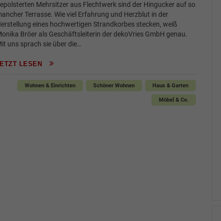
epolsterten Mehrsitzer aus Flechtwerk sind der Hingucker auf so
ancher Terrasse. Wie viel Erfahrung und Herzblut in der
erstellung eines hochwertigen Strandkorbes stecken, weiß
onika Bröer als Geschäftsleiterin der dekoVries GmbH genau.
it uns sprach sie über die…
JETZT LESEN
Wohnen & Einrichten
Schöner Wohnen
Haus & Garten
Möbel & Co.