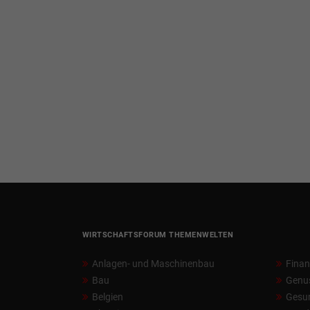
WIRTSCHAFTSFORUM THEMENWELTEN
Anlagen- und Maschinenbau
Fina
Bau
Genu
Belgien
Gesun