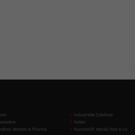
nzen
Industrielle Zulieferer
sswelten
Italien
dheit, Medizin & Pharma
Kunststoff, Metall, Holz & Co.