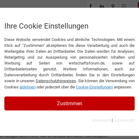
INTERVIEWS
THEMENWELTEN
Ihre Cookie Einstellungen
Diese Website verwendet Cookies und ähnliche Technologien. Mit einem
Klick auf "Zustimmen" akzeptieren Sie diese Verarbeitung und auch die
Weitergabe Ihrer Daten an Drittanbieter. Die Daten werden für Analysen,
Retargeting und zur Ausspielung von personalisierten Inhalten und
Werbung auf Seiten von wirtschaftsforum.de, sowie auf
Vries GmbH
Drittanbieterseiten genutzt. Weitere Informationen, auch zur
Datenverarbeitung durch Drittanbieter, finden Sie in den Einstellungen
sowie in unseren
Datenschutzhinweisen
. Sie können die Verwendung von
Cookies
ablehnen
oder jederzeit über die
Cookie-Einstellungen
anpassen.
Interview
dekoVries GmbH
Zustimmen
nterview mit Monika Bröer, Prokuristin der dekoVries GmbH
Strandfeeling für zu Hause
|
Impressum
Datenschutz
trandkörbe sind für viele der Inbegriff trauter Gemütlichkeit, und
as längst nicht mehr nur im Urlaub am Meer: Die bequem