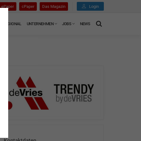
ePaper
cPaper
Das Magazin
Login
REGIONAL
UNTERNEHMEN
JOBS
NEWS
Kontaktdaten