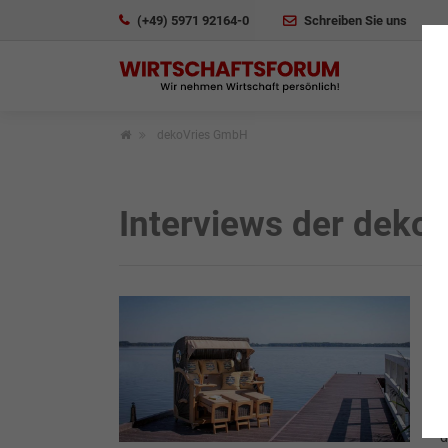
(+49) 5971 92164-0
Schreiben Sie uns
dekoVries GmbH
Interviews der deko
I
S
d