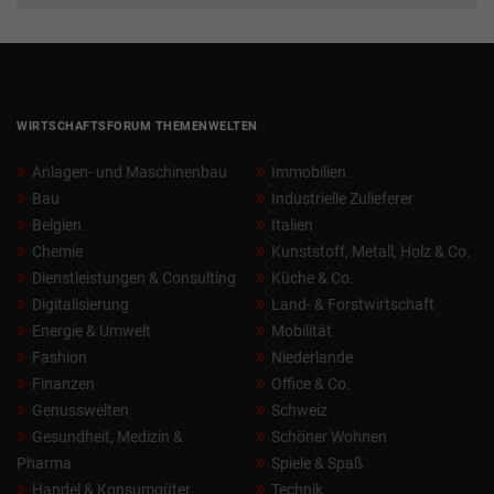
WIRTSCHAFTSFORUM THEMENWELTEN
Anlagen- und Maschinenbau
Immobilien
Bau
Industrielle Zulieferer
Belgien
Italien
Chemie
Kunststoff, Metall, Holz & Co.
Dienstleistungen & Consulting
Küche & Co.
Digitalisierung
Land- & Forstwirtschaft
Energie & Umwelt
Mobilität
Fashion
Niederlande
Finanzen
Office & Co.
Genusswelten
Schweiz
Gesundheit, Medizin &
Schöner Wohnen
Pharma
Spiele & Spaß
Handel & Konsumgüter
Technik