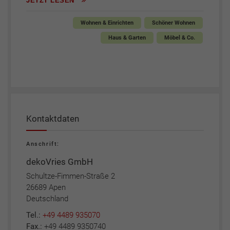
JETZT LESEN
Wohnen & Einrichten
Schöner Wohnen
Haus & Garten
Möbel & Co.
Kontaktdaten
Anschrift:
dekoVries GmbH
Schultze-Fimmen-Straße 2
26689 Apen
Deutschland
Tel.:
+49 4489 935070
Fax.:
+49 4489 9350740