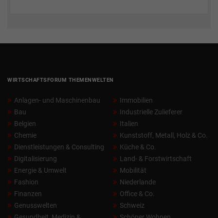
WIRTSCHAFTSFORUM THEMENWELTEN
Anlagen- und Maschinenbau
Immobilien
Bau
Industrielle Zulieferer
Belgien
Italien
Chemie
Kunststoff, Metall, Holz & Co.
Dienstleistungen & Consulting
Küche & Co.
Digitalisierung
Land- & Forstwirtschaft
Energie & Umwelt
Mobilität
Fashion
Niederlande
Finanzen
Office & Co.
Genusswelten
Schweiz
Gesundheit, Medizin &
Schöner Wohnen