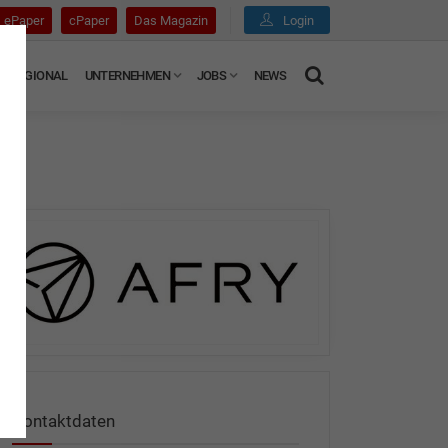
ePaper
cPaper
Das Magazin
Login
REGIONAL
UNTERNEHMEN
JOBS
NEWS
Kontaktdaten