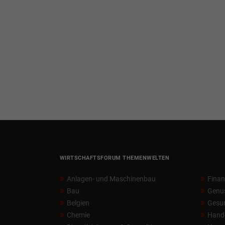
WIRTSCHAFTSFORUM THEMENWELTEN
Anlagen- und Maschinenbau
Fina
Bau
Genu
Belgien
Gesun
Chemie
Hand