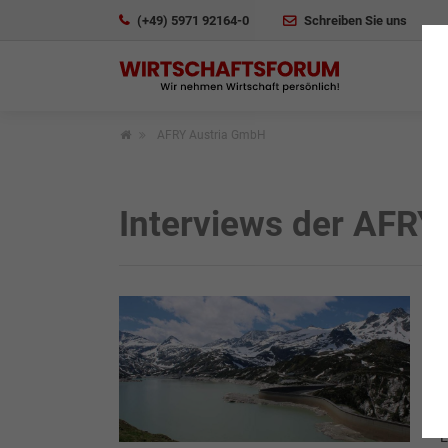
(+49) 5971 92164-0
Schreiben Sie uns
AFRY Austria GmbH
Interviews der AFRY
I
E