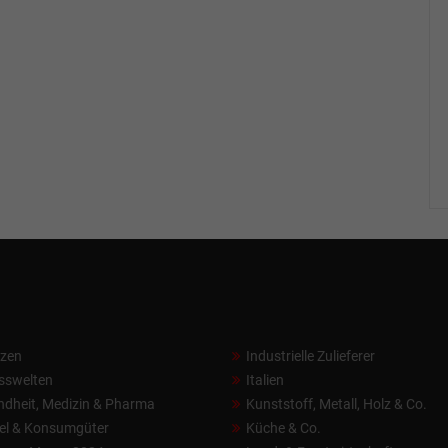
nzen
Industrielle Zulieferer
sswelten
Italien
dheit, Medizin & Pharma
Kunststoff, Metall, Holz & Co.
el & Konsumgüter
Küche & Co.