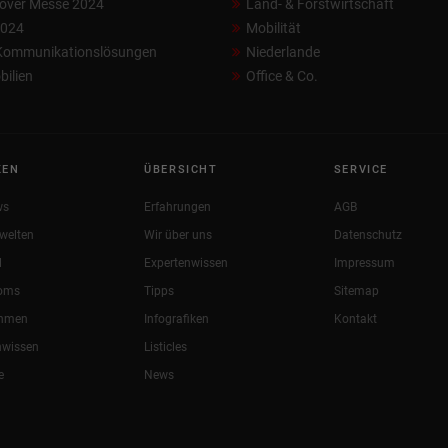
over Messe 2024
Land- & Forstwirtschaft
2024
Mobilität
 Kommunikationslösungen
Niederlande
ilien
Office & Co.
KEN
ÜBERSICHT
SERVICE
ws
Erfahrungen
AGB
welten
Wir über uns
Datenschutz
l
Expertenwissen
Impressum
oms
Tipps
Sitemap
ehmen
Infografiken
Kontakt
nwissen
Listicles
e
News