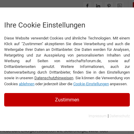
INTERVIEWS
THEMENWELTEN
Ihre Cookie Einstellungen
Diese Website verwendet Cookies und ähnliche Technologien. Mit einem
Klick auf "Zustimmen" akzeptieren Sie diese Verarbeitung und auch die
Weitergabe Ihrer Daten an Drittanbieter. Die Daten werden für Analysen,
Retargeting und zur Ausspielung von personalisierten Inhalten und
Werbung auf Seiten von wirtschaftsforum.de, sowie auf
 Austria GmbH
Drittanbieterseiten genutzt. Weitere Informationen, auch zur
Datenverarbeitung durch Drittanbieter, finden Sie in den Einstellungen
sowie in unseren
Datenschutzhinweisen
. Sie können die Verwendung von
Cookies
ablehnen
oder jederzeit über die
Cookie-Einstellungen
anpassen.
Interview
AFRY Austria
Zustimmen
nterview mit Ernst Zeller, Geschäftsführer der AFRY Austria
GmbH
|
Impressum
Datenschutz
Speicher für die Energiewende
rneuerbare Energieressourcen wie Solarenergie, Wind- oder