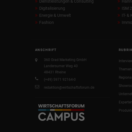
Dienstleistungen & Consulting
Hann
Digitalisierung
ISM 
Energie & Umwelt
IT- &
Fashion
Immob
ANSCHRIFT
RUBRI
360 Grad Marketing GmbH
Intervie
Landersumer Weg 40
Themen
48431 Rheine
Regiona
(+49) 5971 92164-0
Showro
redaktion@wirtschaftsforum.de
Untern
Experte
Produkt