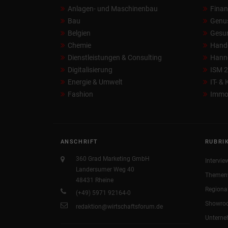
Anlagen- und Maschinenbau
Fina
Bau
Genu
Belgien
Gesun
Chemie
Hand
Dienstleistungen & Consulting
Hann
Digitalisierung
ISM 
Energie & Umwelt
IT- &
Fashion
Immob
ANSCHRIFT
RUBRI
360 Grad Marketing GmbH
Intervie
Landersumer Weg 40
Themen
48431 Rheine
Regiona
(+49) 5971 92164-0
Showro
redaktion@wirtschaftsforum.de
Untern