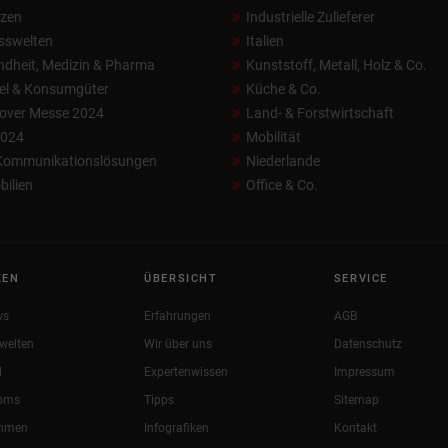
nzen
Industrielle Zulieferer
sswelten
Italien
dheit, Medizin & Pharma
Kunststoff, Metall, Holz & Co.
el & Konsumgüter
Küche & Co.
over Messe 2024
Land- & Forstwirtschaft
2024
Mobilität
 Kommunikationslösungen
Niederlande
ilien
Office & Co.
KEN
ÜBERSICHT
SERVICE
ws
Erfahrungen
AGB
welten
Wir über uns
Datenschutz
l
Expertenwissen
Impressum
oms
Tipps
Sitemap
ehmen
Infografiken
Kontakt