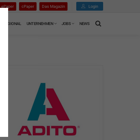
ePaper
cPaper
Das Magazin
Login
REGIONAL
UNTERNEHMEN
JOBS
NEWS