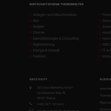
WIRTSCHAFTSFORUM THEMENWELTEN
Anlagen- und Maschinenbau
Fina
Bau
Genu
Belgien
Gesun
Chemie
Hand
Dienstleistungen & Consulting
Hann
Digitalisierung
ISM 
Energie & Umwelt
IT- &
Fashion
Immob
ANSCHRIFT
RUBRI
360 Grad Marketing GmbH
Intervie
Landersumer Weg 40
Themen
48431 Rheine
Regiona
(+49) 5971 92164-0
Showro