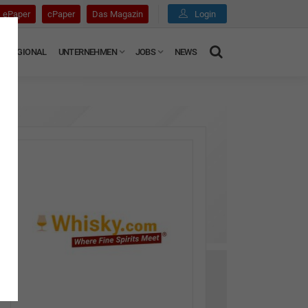
ePaper
cPaper
Das Magazin
Login
REGIONAL
UNTERNEHMEN
JOBS
NEWS