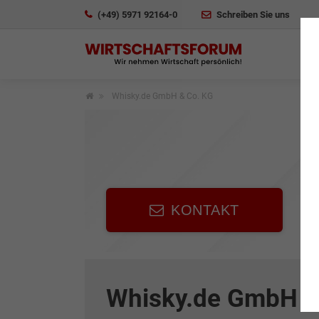
(+49) 5971 92164-0
Schreiben Sie uns
Whisky.de GmbH & Co. KG
KONTAKT
Whisky.de GmbH &