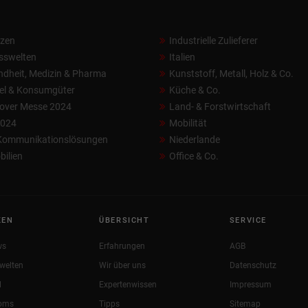
nzen
Industrielle Zulieferer
sswelten
Italien
dheit, Medizin & Pharma
Kunststoff, Metall, Holz & Co.
el & Konsumgüter
Küche & Co.
over Messe 2024
Land- & Forstwirtschaft
2024
Mobilität
 Kommunikationslösungen
Niederlande
ilien
Office & Co.
KEN
ÜBERSICHT
SERVICE
ws
Erfahrungen
AGB
welten
Wir über uns
Datenschutz
l
Expertenwissen
Impressum
oms
Tipps
Sitemap