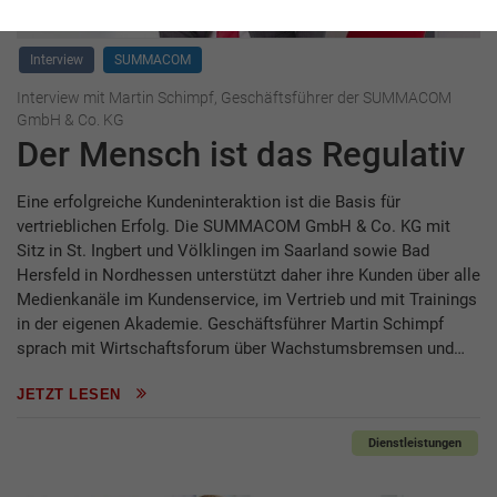
Interview
SUMMACOM
Interview mit Martin Schimpf, Geschäftsführer der SUMMACOM
GmbH & Co. KG
Der Mensch ist das Regulativ
Eine erfolgreiche Kundeninteraktion ist die Basis für
vertrieblichen Erfolg. Die SUMMACOM GmbH & Co. KG mit
Sitz in St. Ingbert und Völklingen im Saarland sowie Bad
Hersfeld in Nordhessen unterstützt daher ihre Kunden über alle
Medienkanäle im Kundenservice, im Vertrieb und mit Trainings
in der eigenen Akademie. Geschäftsführer Martin Schimpf
sprach mit Wirtschaftsforum über Wachstumsbremsen und…
JETZT LESEN
Dienstleistungen