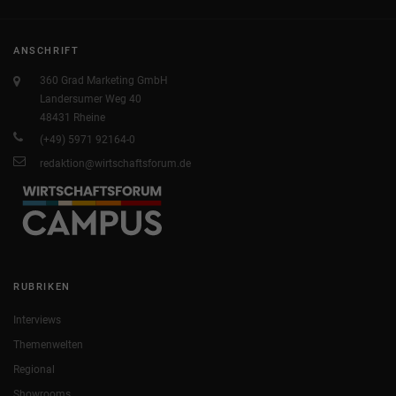
ANSCHRIFT
360 Grad Marketing GmbH
Landersumer Weg 40
48431 Rheine
(+49) 5971 92164-0
redaktion@wirtschaftsforum.de
RUBRIKEN
Interviews
Themenwelten
Regional
Showrooms