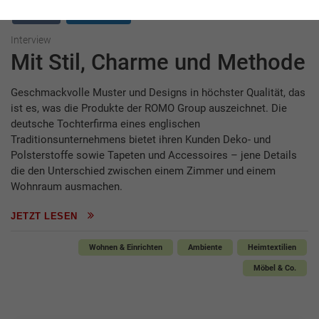
Interview
ROMO GmbH
Interview
Mit Stil, Charme und Methode
Geschmackvolle Muster und Designs in höchster Qualität, das
ist es, was die Produkte der ROMO Group auszeichnet. Die
deutsche Tochterfirma eines englischen
Traditionsunternehmens bietet ihren Kunden Deko- und
Polsterstoffe sowie Tapeten und Accessoires – jene Details
die den Unterschied zwischen einem Zimmer und einem
Wohnraum ausmachen.
JETZT LESEN
Wohnen & Einrichten
Ambiente
Heimtextilien
Möbel & Co.