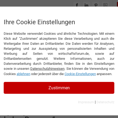
INTERVIEWS
THEMENWELTEN
Ihre Cookie Einstellungen
Diese Website verwendet Cookies und ähnliche Technologien. Mit einem
Klick auf "Zustimmen" akzeptieren Sie diese Verarbeitung und auch die
Weitergabe Ihrer Daten an Drittanbieter. Die Daten werden für Analysen,
Retargeting und zur Ausspielung von personalisierten Inhalten und
Werbung auf Seiten von wirtschaftsforum.de, sowie auf
gans Digital Enabler
Drittanbieterseiten genutzt. Weitere Informationen, auch zur
Datenverarbeitung durch Drittanbieter, finden Sie in den Einstellungen
sowie in unseren
Datenschutzhinweisen
. Sie können die Verwendung von
Cookies
ablehnen
oder jederzeit über die
Cookie-Einstellungen
anpassen.
Interview
Rheingans Digital Enabler
Zustimmen
nterview mit Lasse Rheingans, Geschäftsführer der Agentur
igital Enabler
|
Impressum
Datenschutz
„Dinge, die lästig werden, werden
wegdelegiert. Oft leider an die