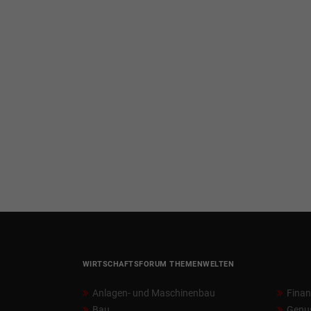
WIRTSCHAFTSFORUM THEMENWELTEN
Anlagen- und Maschinenbau
Fina
Bau
Genu