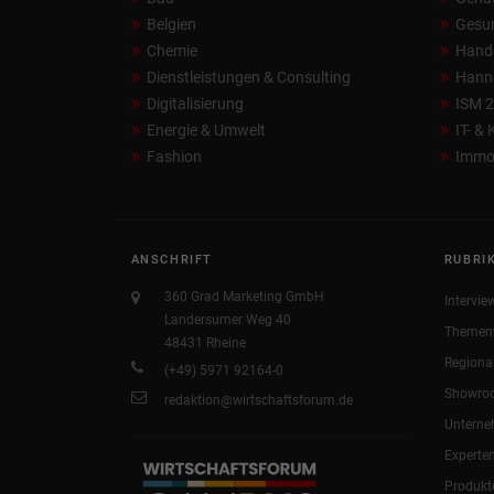
Belgien
Gesun
Chemie
Hand
Dienstleistungen & Consulting
Hann
Digitalisierung
ISM 
Energie & Umwelt
IT- &
Fashion
Immob
ANSCHRIFT
RUBRI
360 Grad Marketing GmbH
Intervie
Landersumer Weg 40
Themen
48431 Rheine
Regiona
(+49) 5971 92164-0
Showro
redaktion@wirtschaftsforum.de
Untern
Experte
Produkt