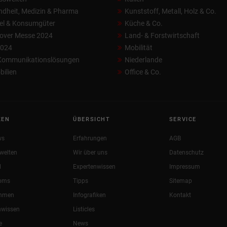
dheit, Medizin & Pharma
Kunststoff, Metall, Holz & Co.
el & Konsumgüter
Küche & Co.
over Messe 2024
Land- & Forstwirtschaft
2024
Mobilität
 Kommunikationslösungen
Niederlande
ilien
Office & Co.
KEN
ÜBERSICHT
SERVICE
ws
Erfahrungen
AGB
welten
Wir über uns
Datenschutz
l
Expertenwissen
Impressum
oms
Tipps
Sitemap
ehmen
Infografiken
Kontakt
nwissen
Listicles
e
News