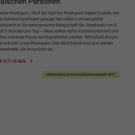
falschen Personen“
asse Rheingans, Chef der Agentur Rheingans Digital Enabler, hat
in kühnes Experiment gewagt: Bei vollem Lohnausgleich
eduzierte er für seine gesamte Belegschaft die Arbeitszeit von 8
uf 5 Stunden pro Tag – diese sollten dafür hochkonzentriert und
hne störende Pause durchgearbeitet werden. Wirtschaftsforum
prach mit Lasse Rheingans über die Erkenntnisse aus seinem
xperiment, die Ansprüche an…
JETZT LESEN
Informations & Kommunikationstechnik (IKT)