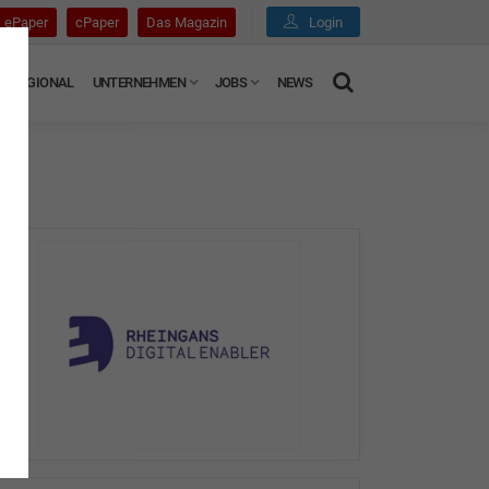
ePaper
cPaper
Das Magazin
Login
REGIONAL
UNTERNEHMEN
JOBS
NEWS