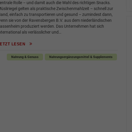
entrale Rolle – und damit auch die Wahl des richtigen Snacks.
üsliriegel gelten als praktische Zwischenmahlzeit – schnell zur
and, einfach zu transportieren und gesund – zumindest dann,
enn sie von der Ravensbergen B.V. aus dem niederländischen
assenheim produziert werden. Das Unternehmen hat sich
nternational als verlässlicher und…
JETZT LESEN
Nahrung & Genuss
Nahrungsergänzungsmittel & Supplements