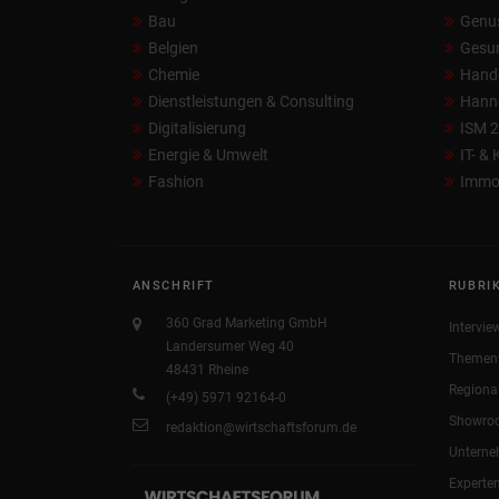
Bau
Genu
Belgien
Gesun
Chemie
Hand
Dienstleistungen & Consulting
Hann
Digitalisierung
ISM 
Energie & Umwelt
IT- &
Fashion
Immob
ANSCHRIFT
RUBRI
360 Grad Marketing GmbH
Intervie
Landersumer Weg 40
Themen
48431 Rheine
Regiona
(+49) 5971 92164-0
Showro
redaktion@wirtschaftsforum.de
Untern
Experte