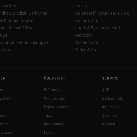
sswelten
Italien
dheit, Medizin & Pharma
Kunststoff, Metall, Holz & Co.
el & Konsumgüter
Küche & Co.
over Messe 2024
Land- & Forstwirtschaft
2024
Mobilität
 Kommunikationslösungen
Niederlande
ilien
Office & Co.
KEN
ÜBERSICHT
SERVICE
ws
Erfahrungen
AGB
welten
Wir über uns
Datenschutz
l
Expertenwissen
Impressum
oms
Tipps
Sitemap
ehmen
Infografiken
Kontakt
nwissen
Listicles