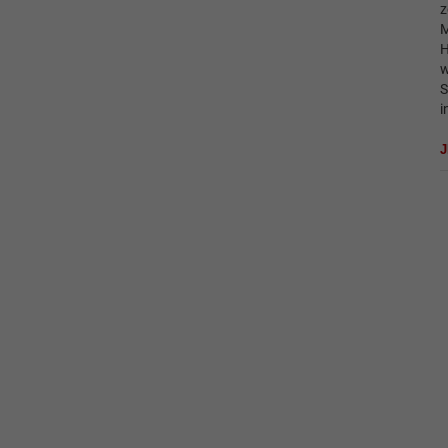
z
M
H
w
S
i