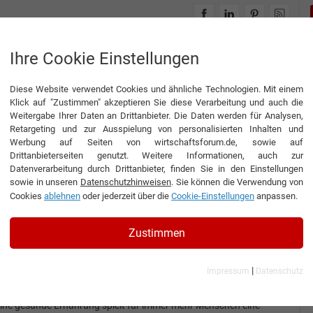
INTERVIEWS
THEMENWELTEN
Ihre Cookie Einstellungen
Diese Website verwendet Cookies und ähnliche Technologien. Mit einem
Klick auf "Zustimmen" akzeptieren Sie diese Verarbeitung und auch die
Weitergabe Ihrer Daten an Drittanbieter. Die Daten werden für Analysen,
Retargeting und zur Ausspielung von personalisierten Inhalten und
Werbung auf Seiten von wirtschaftsforum.de, sowie auf
nsbergen Food B.V.
Drittanbieterseiten genutzt. Weitere Informationen, auch zur
Datenverarbeitung durch Drittanbieter, finden Sie in den Einstellungen
sowie in unseren
Datenschutzhinweisen
. Sie können die Verwendung von
Cookies
ablehnen
oder jederzeit über die
Cookie-Einstellungen
anpassen.
Interview
Ravensbergen Food B.V.
Zustimmen
nterview mit Christophe Thys, Geschäftsführer und Nieco de Wit,
anager für Forschung und Entwicklung der Ravensbergen B.V.
|
Impressum
Datenschutz
Gesund, lecker, angesagt
ine gesunde Ernährung spielt für immer mehr Menschen eine