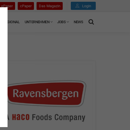
ePaper
cPaper
Das Magazin
Login
REGIONAL
UNTERNEHMEN
JOBS
NEWS