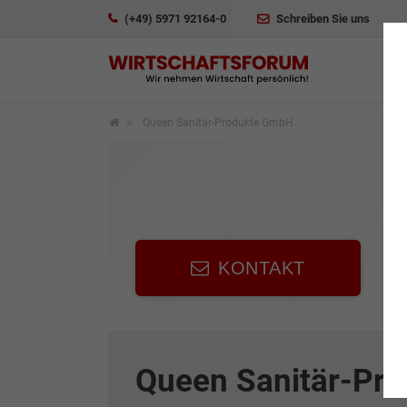
(+49) 5971 92164-0
Schreiben Sie uns
Queen Sanitär-Produkte GmbH
KONTAKT
Queen Sanitär-Pr