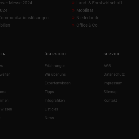
over Messe 2024
Land- & Forstwirtschaft
2024
Mobilität
 Kommunikationslösungen
Niederlande
ilien
Office & Co.
KEN
ÜBERSICHT
SERVICE
ws
Erfahrungen
AGB
welten
Wir über uns
Datenschutz
l
Expertenwissen
Impressum
oms
Tipps
Sitemap
ehmen
Infografiken
Kontakt
nwissen
Listicles
e
News