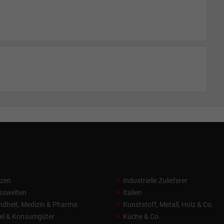
nzen
Industrielle Zulieferer
sswelten
Italien
dheit, Medizin & Pharma
Kunststoff, Metall, Holz & Co.
el & Konsumgüter
Küche & Co.