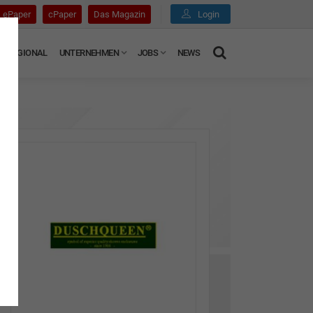
ePaper
cPaper
Das Magazin
Login
REGIONAL
UNTERNEHMEN
JOBS
NEWS