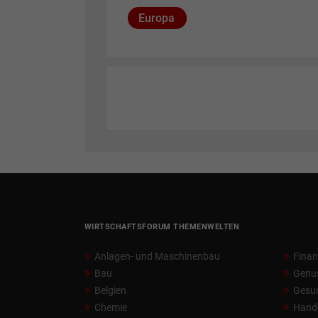
Europa
WIRTSCHAFTSFORUM THEMENWELTEN
Anlagen- und Maschinenbau
Fina
Bau
Genu
Belgien
Gesun
Chemie
Hand