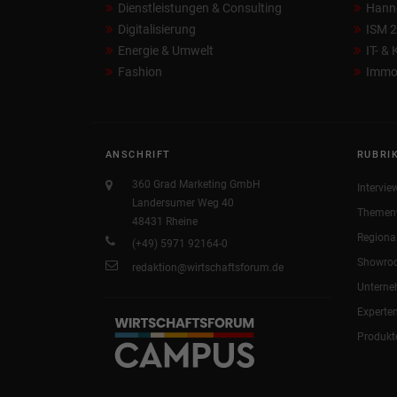
Dienstleistungen & Consulting
Hann
Digitalisierung
ISM 
Energie & Umwelt
IT- &
Fashion
Immob
ANSCHRIFT
RUBRI
360 Grad Marketing GmbH
Intervie
Landersumer Weg 40
Themen
48431 Rheine
Regiona
(+49) 5971 92164-0
Showro
redaktion@wirtschaftsforum.de
Untern
Experte
Produkt