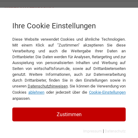
Ihre Cookie Einstellungen
TOPdesk Deutschland GmbH
TOPdesk Excellent
Diese Website verwendet Cookies und ähnliche Technologien.
Produkt
TOPdesk Deutschland GmbH
Mit einem Klick auf "Zustimmen" akzeptieren Sie diese
Verarbeitung und auch die Weitergabe Ihrer Daten an
DIESEN ARTIKEL EMPFEHLEN
Drittanbieter. Die Daten werden für Analysen, Retargeting und zur
Ausspielung von personalisierten Inhalten und Werbung auf
Seiten von wirtschaftsforum.de, sowie auf Drittanbieterseiten
TOPdesk Excellent
genutzt. Weitere Informationen, auch zur Datenverarbeitung
durch Drittanbieter, finden Sie in den Einstellungen sowie in
unseren
Datenschutzhinweisen
. Sie können die Verwendung von
Cookies
ablehnen
oder jederzeit über die
Cookie-Einstellungen
Volle Serviceleistung für das beste Serviceerlebnis mit
anpassen.
folgenden Prozessen:
Zustimmen
- Incidentmanagement
- Assetmanagement
- Self Service Portal
|
Impressum
Datenschutz
- Managementübersicht & Reporting