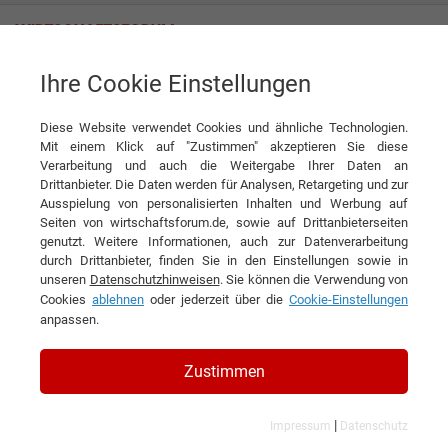
Ihre Cookie Einstellungen
Cleanfix Reinigungssysteme GmbH
CLEANFIX RA395 IBC Scheuersaugmaschine
Diese Website verwendet Cookies und ähnliche Technologien.
Produkt
Mit einem Klick auf "Zustimmen" akzeptieren Sie diese
Cleanfix Reinigungssysteme GmbH
Verarbeitung und auch die Weitergabe Ihrer Daten an
Drittanbieter. Die Daten werden für Analysen, Retargeting und zur
DIESEN ARTIKEL EMPFEHLEN
Ausspielung von personalisierten Inhalten und Werbung auf
Seiten von wirtschaftsforum.de, sowie auf Drittanbieterseiten
genutzt. Weitere Informationen, auch zur Datenverarbeitung
CLEANFIX RA395 IBC
durch Drittanbieter, finden Sie in den Einstellungen sowie in
unseren
Datenschutzhinweisen
. Sie können die Verwendung von
Scheuersaugmaschine
Cookies
ablehnen
oder jederzeit über die
Cookie-Einstellungen
anpassen.
Zustimmen
|
Impressum
Datenschutz