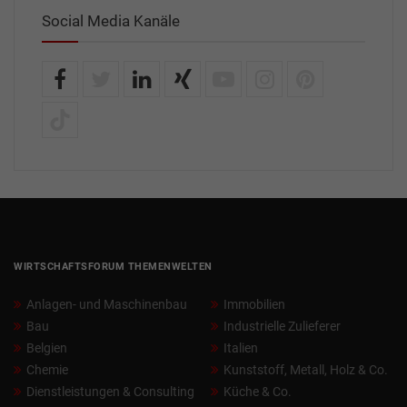
Social Media Kanäle
WIRTSCHAFTSFORUM THEMENWELTEN
Anlagen- und Maschinenbau
Immobilien
Bau
Industrielle Zulieferer
Belgien
Italien
Chemie
Kunststoff, Metall, Holz & Co.
Dienstleistungen & Consulting
Küche & Co.