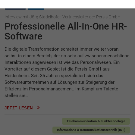
Interview
Persis
Interview mit Jörg Stadelhofer, Vertriebsleiter der Persis GmbH
Professionelle All-In-One HR-
Software
Die digitale Transformation schreitet immer weiter voran,
selbst in einem Bereich, der so sehr auf zwischenmenschliche
Interaktionen angewiesen ist wie das Personalwesen. Ein
Vorreiter auf diesem Gebiet ist die Persis GmbH aus
Heidenheim. Seit 35 Jahren spezialisiert sich das
Softwareunternehmen auf Lösungen zur Steigerung der
Effizienz im Personalmanagement. Im Kampf um Talente
stellen sie…
JETZT LESEN
Telekommunikation & Funktechnologie
Informations & Kommunikationstechnik (IKT)