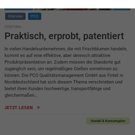
Interview
PCO
Interview
Praktisch, erprobt, patentiert
In vielen Handelsunternehmen, die mit Frischblumen handeln,
kommt es auf eine effektive, aber dennoch attraktive
Produktpräsentation an. Zudem müssen die Standorte gut
zugänglich sein, um regelmäßiges Gießen vornehmen zu
können. Die PCO Qualitätsmanagement GmbH aus Fintel in
Norddeutschland hat sich diesem Thema verschrieben und
bietet ihren Kunden hochwertige, transportfähige und
gleichermaßen…
JETZT LESEN
Handel & Konsumgüter