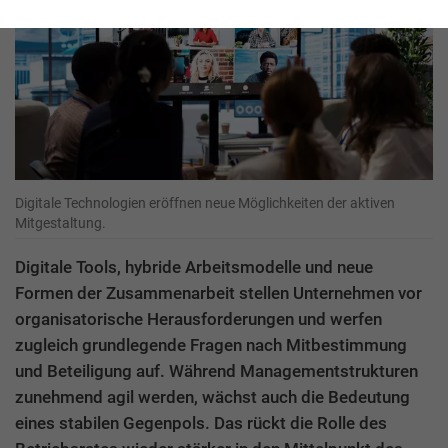
Digitale Technologien eröffnen neue Möglichkeiten der aktiven
Mitgestaltung.
Digitale Tools, hybride Arbeitsmodelle und neue
Formen der Zusammenarbeit stellen Unternehmen vor
organisatorische Herausforderungen und werfen
zugleich grundlegende Fragen nach Mitbestimmung
und Beteiligung auf. Während Managementstrukturen
zunehmend agil werden, wächst auch die Bedeutung
eines stabilen Gegenpols. Das rückt die Rolle des