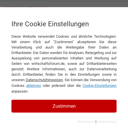
Ihre Cookie Einstellungen
News
Mitbestimmung im Wandel: Warum der Betriebsrat in der digitalen
Arbeitswelt neu an Bedeutung gewinnt
Diese Website verwendet Cookies und ähnliche Technologien.
Mit einem Klick auf "Zustimmen" akzeptieren Sie diese
News
Verarbeitung und auch die Weitergabe Ihrer Daten an
Drittanbieter. Die Daten werden für Analysen, Retargeting und zur
Ausspielung von personalisierten Inhalten und Werbung auf
DIESEN ARTIKEL EMPFEHLEN
Seiten von wirtschaftsforum.de, sowie auf Drittanbieterseiten
genutzt. Weitere Informationen, auch zur Datenverarbeitung
durch Drittanbieter, finden Sie in den Einstellungen sowie in
Mitbestimmung im Wandel:
unseren
Datenschutzhinweisen
. Sie können die Verwendung von
Cookies
ablehnen
oder jederzeit über die
Cookie-Einstellungen
Warum der Betriebsrat in der
anpassen.
digitalen Arbeitswelt neu an
Bedeutung gewinnt
Zustimmen
|
Impressum
Datenschutz