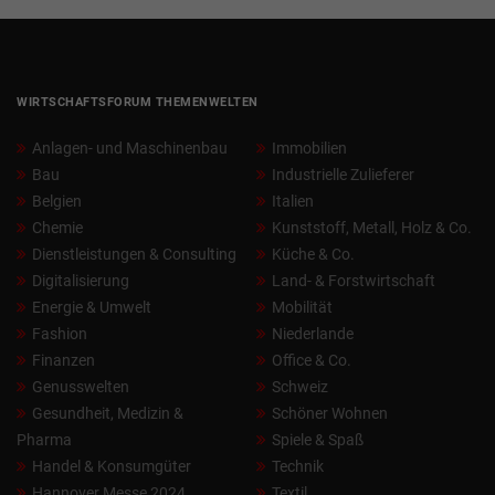
WIRTSCHAFTSFORUM THEMENWELTEN
Anlagen- und Maschinenbau
Immobilien
Bau
Industrielle Zulieferer
Belgien
Italien
Chemie
Kunststoff, Metall, Holz & Co.
Dienstleistungen & Consulting
Küche & Co.
Digitalisierung
Land- & Forstwirtschaft
Energie & Umwelt
Mobilität
Fashion
Niederlande
Finanzen
Office & Co.
Genusswelten
Schweiz
Gesundheit, Medizin &
Schöner Wohnen
Pharma
Spiele & Spaß
Handel & Konsumgüter
Technik
Hannover Messe 2024
Textil