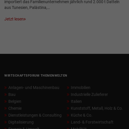
importiert das Familienunternehmen jährlich rund 2.000 t Datteln
aus Tunesien, Palästina,…
Jetzt lesen
WIRTSCHAFTSFORUM THEMENWELTEN
Anlagen- und Maschinenbau
Immobilien
Bau
Industrielle Zulieferer
Belgien
Italien
Chemie
Kunststoff, Metall, Holz & Co.
Dienstleistungen & Consulting
Küche & Co.
Digitalisierung
Land- & Forstwirtschaft