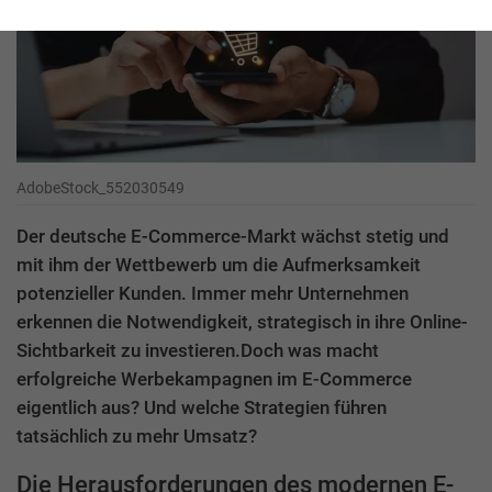
AdobeStock_552030549
Der deutsche E-Commerce-Markt wächst stetig und
mit ihm der Wettbewerb um die Aufmerksamkeit
potenzieller Kunden. Immer mehr Unternehmen
erkennen die Notwendigkeit, strategisch in ihre Online-
Sichtbarkeit zu investieren.Doch was macht
erfolgreiche Werbekampagnen im E-Commerce
eigentlich aus? Und welche Strategien führen
tatsächlich zu mehr Umsatz?
Die Herausforderungen des modernen E-