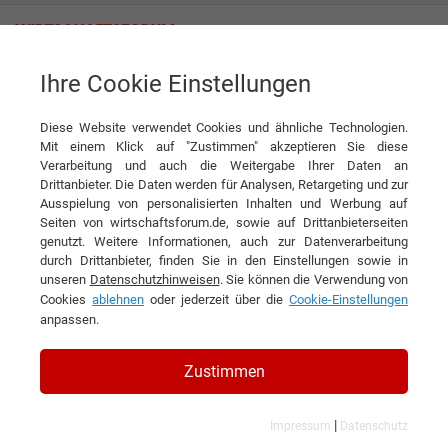
Ihre Cookie Einstellungen
News
Erfolgreicher E-Commerce: Warum professionelles Online-Marketing
heute unverzichtbar ist
Diese Website verwendet Cookies und ähnliche Technologien.
Mit einem Klick auf "Zustimmen" akzeptieren Sie diese
News
Verarbeitung und auch die Weitergabe Ihrer Daten an
Drittanbieter. Die Daten werden für Analysen, Retargeting und zur
Ausspielung von personalisierten Inhalten und Werbung auf
DIESEN ARTIKEL EMPFEHLEN
Seiten von wirtschaftsforum.de, sowie auf Drittanbieterseiten
genutzt. Weitere Informationen, auch zur Datenverarbeitung
durch Drittanbieter, finden Sie in den Einstellungen sowie in
Erfolgreicher E-Commerce:
unseren
Datenschutzhinweisen
. Sie können die Verwendung von
Cookies
ablehnen
oder jederzeit über die
Cookie-Einstellungen
Warum professionelles Online-
anpassen.
Marketing heute unverzichtbar ist
Zustimmen
|
Impressum
Datenschutz