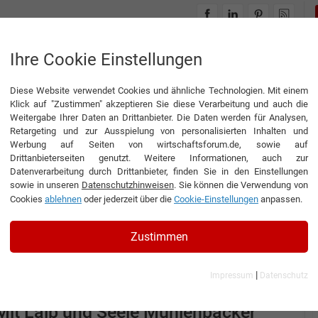
INTERVIEWS
THEMENWELTEN
Ihre Cookie Einstellungen
Diese Website verwendet Cookies und ähnliche Technologien. Mit einem
Klick auf "Zustimmen" akzeptieren Sie diese Verarbeitung und auch die
Weitergabe Ihrer Daten an Drittanbieter. Die Daten werden für Analysen,
Retargeting und zur Ausspielung von personalisierten Inhalten und
Werbung auf Seiten von wirtschaftsforum.de, sowie auf
enbäckerei Rudolf Jung
Drittanbieterseiten genutzt. Weitere Informationen, auch zur
Datenverarbeitung durch Drittanbieter, finden Sie in den Einstellungen
sowie in unseren
Datenschutzhinweisen
. Sie können die Verwendung von
Cookies
ablehnen
oder jederzeit über die
Cookie-Einstellungen
anpassen.
Zustimmen
Interview
Mühlenbäckerei Rudolf Jung GmbH & Co. KG
|
Impressum
Datenschutz
nterview mit Verena Moser, Geschäftsführerin der
ühlenbäckerei Rudolf Jung GmbH & Co. KG
Mit Laib und Seele Mühlenbäcker