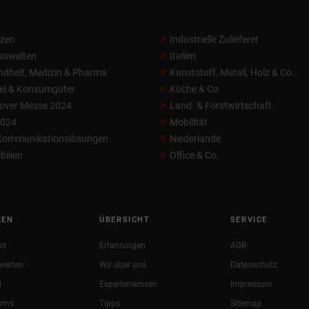
nzen
Industrielle Zulieferer
sswelten
Italien
dheit, Medizin & Pharma
Kunststoff, Metall, Holz & Co.
el & Konsumgüter
Küche & Co.
over Messe 2024
Land- & Forstwirtschaft
2024
Mobilität
 Kommunikationslösungen
Niederlande
ilien
Office & Co.
KEN
ÜBERSICHT
SERVICE
ws
Erfahrungen
AGB
welten
Wir über uns
Datenschutz
l
Expertenwissen
Impressum
oms
Tipps
Sitemap