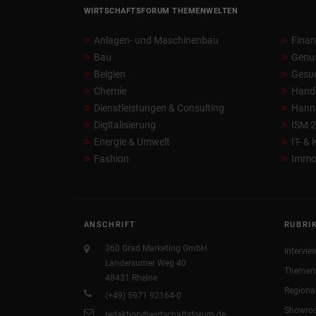
WIRTSCHAFTSFORUM THEMENWELTEN
Anlagen- und Maschinenbau
Fina
Bau
Genu
Belgien
Gesun
Chemie
Hand
Dienstleistungen & Consulting
Hann
Digitalisierung
ISM 
Energie & Umwelt
IT- &
Fashion
Immob
ANSCHRIFT
RUBRI
360 Grad Marketing GmbH
Intervie
Landersumer Weg 40
Themen
48431 Rheine
Regiona
(+49) 5971 92164-0
Showro
redaktion@wirtschaftsforum.de