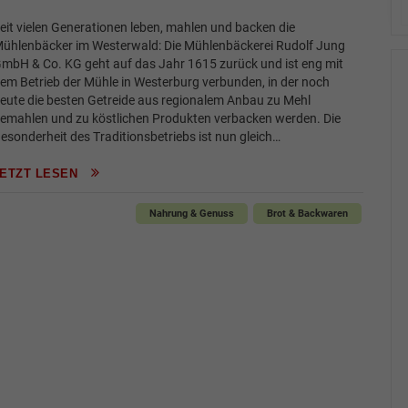
eit vielen Generationen leben, mahlen und backen die
ühlenbäcker im Westerwald: Die Mühlenbäckerei Rudolf Jung
mbH & Co. KG geht auf das Jahr 1615 zurück und ist eng mit
em Betrieb der Mühle in Westerburg verbunden, in der noch
eute die besten Getreide aus regionalem Anbau zu Mehl
emahlen und zu köstlichen Produkten verbacken werden. Die
esonderheit des Traditionsbetriebs ist nun gleich…
JETZT LESEN
Nahrung & Genuss
Brot & Backwaren