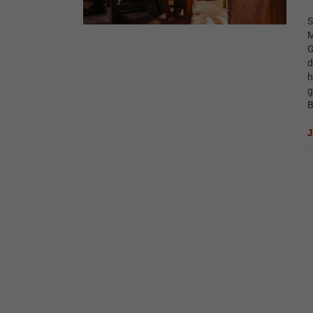
S
M
G
d
h
g
B