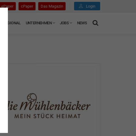
ePaper
cPaper
Das Magazin
Login
REGIONAL
UNTERNEHMEN
JOBS
NEWS